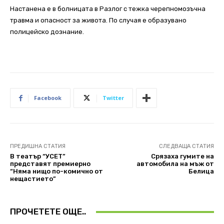
Настанена е в болницата в Разлог с тежка черепномозъчна
травма и опасност за живота. По случая е образувано
полицейско дознание.
Facebook
Twitter
ПРЕДИШНА СТАТИЯ
СЛЕДВАЩА СТАТИЯ
В театър “УСЕТ”
Срязаха гумите на
представят премиерно
автомобила на мъж от
“Няма нищо по-комично от
Белица
нещастието”
ПРОЧЕТЕТЕ ОЩЕ..