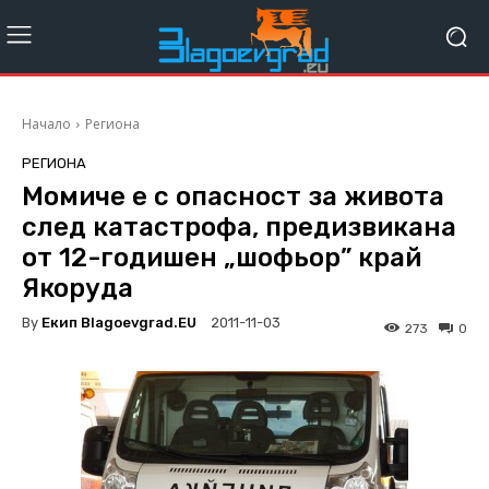
Начало
Региона
РЕГИОНА
Момиче е с опасност за живота
след катастрофа, предизвикана
от 12-годишен „шофьор” край
Якоруда
By
Екип Blagoevgrad.EU
2011-11-03
273
0