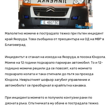
Малолетно момиче е пострадало тежко при пътен инцидент
край Якоруда. Това съобщиха от пресцентъра на ОД на МВР в
Благоевград.
Инцидентът е станал на изхода на Якоруда, в посока Юндола.
Момче на 12 години подкарало паркиран автомобил. То и 12-
годишно момиче решили да се повозят, като момчето
подкарало колата и така стигнали до пътя за прохода
Юндола. Невръстният шофьор загубил управление и
автомобилът се преобърнал в крайпътна канавка.
При инцидента момчето е получило контузни рани по
дясната ръка. Спътничката му обаче е пострадала тежко.