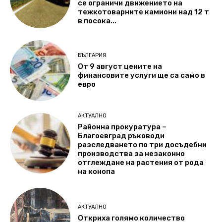
се ограничи движението на
тежкотоварните камиони над 12 т
в посока...
БЪЛГАРИЯ
От 9 август цените на
финансовите услуги ще са само в
евро
АКТУАЛНО
Районна прокуратура –
Благоевград ръководи
разследването по три досъдебни
производства за незаконно
отглеждане на растения от рода
на конопа
АКТУАЛНО
Откриха голямо количество