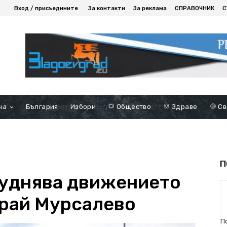
Вход / присъедините
За контакти
За реклама
СПРАВОЧНИК
С
на
България
Избори
Общество
Здраве
Св
П
руднява движението
край Мурсалево
П