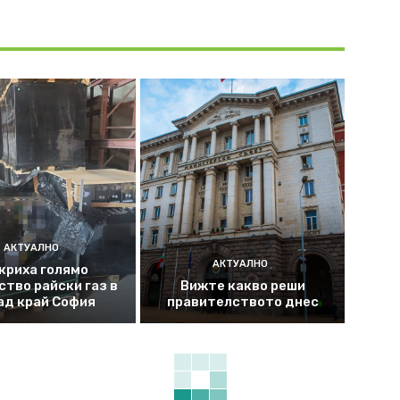
АКТУАЛНО
АКТУАЛНО
криха голямо
ство райски газ в
Вижте какво реши
ад край София
правителството днес