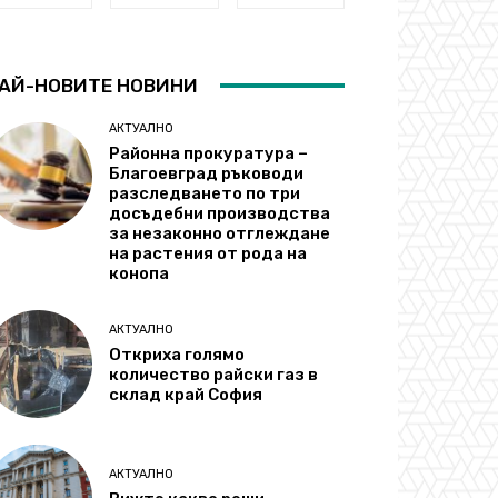
АЙ-НОВИТЕ НОВИНИ
АКТУАЛНО
Районна прокуратура –
Благоевград ръководи
разследването по три
досъдебни производства
за незаконно отглеждане
на растения от рода на
конопа
АКТУАЛНО
Откриха голямо
количество райски газ в
склад край София
АКТУАЛНО