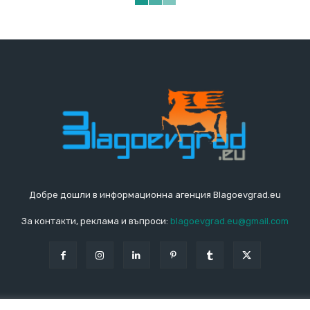
Добре дошли в информационна агенция Blagoevgrad.eu
За контакти, реклама и въпроси:
blagoevgrad.eu@gmail.com