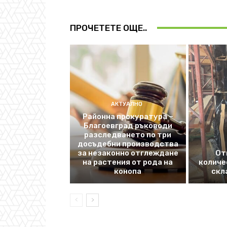
ПРОЧЕТЕТЕ ОЩЕ..
АКТУАЛНО
Районна прокуратура –
Благоевград ръководи
разследването по три
досъдебни производства
за незаконно отглеждане
От
на растения от рода на
количе
конопа
скл