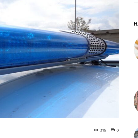
Н
315
0