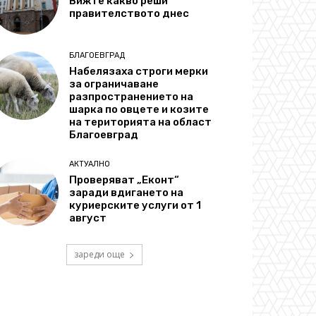
Вижте какво реши
правителството днес
БЛАГОЕВГРАД
Набелязаха строги мерки
за ограничаване
разпространението на
шарка по овцете и козите
на територията на област
Благоевград
АКТУАЛНО
Проверяват „Еконт“
заради вдигането на
куриерските услуги от 1
август
зареди още