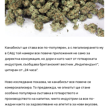
Канабисът ще става все по-популярен, а с легализирането му
в САЩ той намери все повече приложения не само за
директна консумация, но дори и като част от готварската
индустрия, съобщава британският вестник „Индипендънт”,
цитиран от „24 часа”.
Ново изследване показва, че канабисът все повече се
комерсиализира. То предвижда, че опиатът ще стане
особено популярна съставка в готварството и
производството на напитки, чиито индустрии са все по-
жадни както за задоволяване на апетита за нови вкусове,