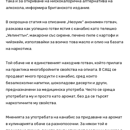
така и за откриване на нискокалорична алтернатива на
алкохола, информира британското издание.
В скорошна статия на списание „Нюзуик“ анонимен готвач,
разказва как успешно готви ястия с канабис като телешко
„Уелингтън“, макарони със сирене, печено пиле с картофи и
чийзкейк, използвайки за всичко това масло и олио на базата
на наркотика.
Той обаче не е единственият находчив готвач, който прилага
на практика многобройните свойства на опиата. В САЩ се
продават много продукти с канабис, сред които
безалкохолни напитки, шоколадови десерти и други,
предназначени за медицинска употреба. Често се среща
употребата му и просто като аромат, без да се търсят
наркотичните му свойства.
Мненията за употребата на канабис за придаване на аромат
в кулинарията обаче са разнопосочни. За някои той е