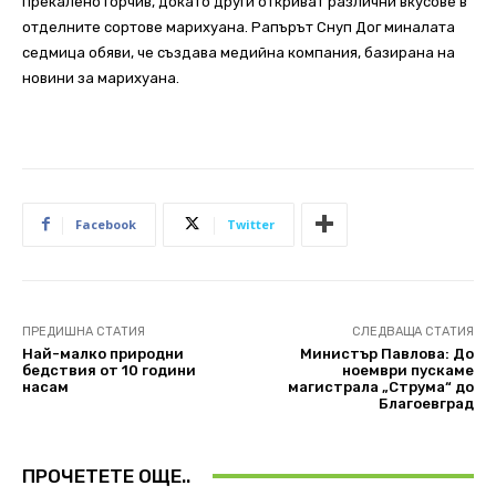
прекалено горчив, докато други откриват различни вкусове в
отделните сортове марихуана. Рапърът Снуп Дог миналата
седмица обяви, че създава медийна компания, базирана на
новини за марихуана.
Facebook
Twitter
ПРЕДИШНА СТАТИЯ
СЛЕДВАЩА СТАТИЯ
Най-малко природни
Министър Павлова: До
бедствия от 10 години
ноември пускаме
насам
магистрала „Струма“ до
Благоевград
ПРОЧЕТЕТЕ ОЩЕ..