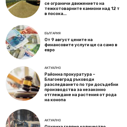
се ограничи движението на
тежкотоварните камиони над 12 т
в посока...
БЪЛГАРИЯ
От 9 август цените на
финансовите услуги ще са само в
евро
АКТУАЛНО
Районна прокуратура –
Благоевград ръководи
разследването по три досъдебни
производства за незаконно
отглеждане на растения от рода
на конопа
АКТУАЛНО
Откриха голямо количество