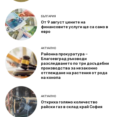
БЪЛГАРИЯ
От 9 август цените на
финансовите услуги ще са само в
евро
АКТУАЛНО
Районна прокуратура –
Благоевград ръководи
разследването по три досъдебни
производства за незаконно
отглеждане на растения от рода
на конопа
АКТУАЛНО
Откриха голямо количество
райски газ в склад край София