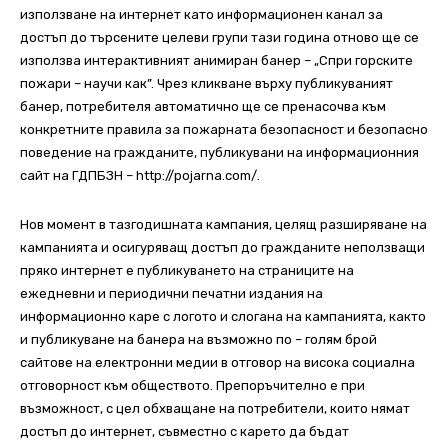
използване на интернет като информационен канал за
достъп до търсените целеви групи тази година отново ще се
използва интерактивният анимиран банер – „Спри горските
пожари – научи как”. Чрез кликване върху публикуваният
банер, потребителя автоматично ще се пренасочва към
конкретните правила за пожарната безопасност и безопасно
поведение на гражданите, публикувани на информационния
сайт на ГДПБЗН – http://pojarna.com/.
Нов момент в тазгодишната кампания, целящ разширяване на
кампанията и осигуряващ достъп до гражданите неползващи
пряко интернет е публикуването на страниците на
ежедневни и периодични печатни издания на
информационно каре с логото и слогана на кампанията, както
и публикуване на банера на възможно по – голям брой
сайтове на електронни медии в отговор на висока социална
отговорност към обществото. Препоръчително е при
възможност, с цел обхващане на потребители, които нямат
достъп до интернет, съвместно с карето да бъдат