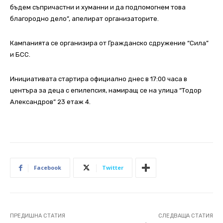
бъдем съпричастни и хуманни и да подпомогнем това
благородно дело”, апелират организаторите.
Кампанията се организира от Гражданско сдружение “Сила”
и БСС.
Инициативата стартира официално днес в 17:00 часа в
центъра за деца с епилепсия, намиращ се на улица “Тодор
Александров” 23 етаж 4.
Facebook
Twitter
ПРЕДИШНА СТАТИЯ
СЛЕДВАЩА СТАТИЯ