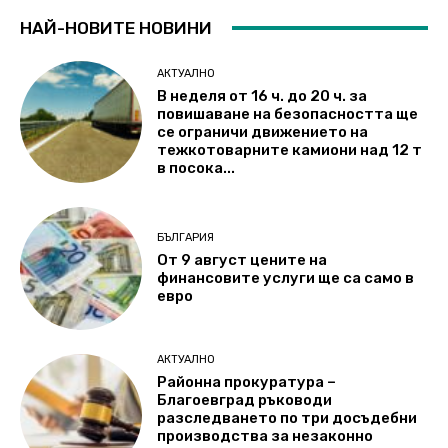
НАЙ-НОВИТЕ НОВИНИ
АКТУАЛНО
В неделя от 16 ч. до 20 ч. за
повишаване на безопасността ще
се ограничи движението на
тежкотоварните камиони над 12 т
в посока...
БЪЛГАРИЯ
От 9 август цените на
финансовите услуги ще са само в
евро
АКТУАЛНО
Районна прокуратура –
Благоевград ръководи
разследването по три досъдебни
производства за незаконно