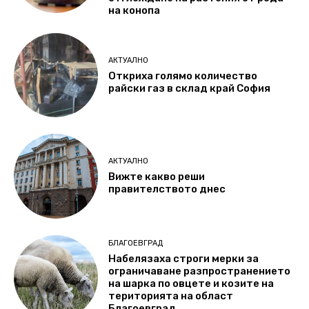
на конопа
АКТУАЛНО
Откриха голямо количество
райски газ в склад край София
АКТУАЛНО
Вижте какво реши
правителството днес
БЛАГОЕВГРАД
Набелязаха строги мерки за
ограничаване разпространението
на шарка по овцете и козите на
територията на област
Благоевград