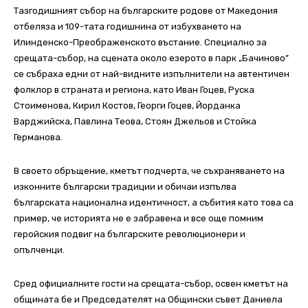
Тазгодишният събор на българските родове от Македония
отбеляза и 109-тата годишнина от избухването на
Илинденско-Преображенското въстание. Специално за
срещата-събор, на сцената около езерото в парк „Бачиново”
се събраха едни от най-видните изпълнители на автентичен
фолклор в страната и региона, като Иван Гоцев, Руска
Стоименова, Кирил Костов, Георги Гоцев, Йорданка
Варджийска, Павлина Теова, Стоян Джельов и Стойка
Германова.
В своето обръщение, кметът подчерта, че съхраняването на
изконните български традиции и обичаи изпълва
българската национална идентичност, а събития като това са
пример, че историята не е забравена и все още помним
геройския подвиг на българските революционери и
опълченци.
Сред официалните гости на срещата-събор, освен кметът на
общината бе и Председателят на Общински съвет Даниела