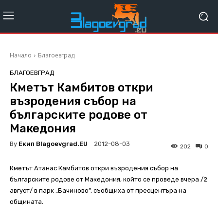
Начало
Благоевград
БЛАГОЕВГРАД
Кметът Камбитов откри
възродения събор на
българските родове от
Македония
By
Екип Blagoevgrad.EU
2012-08-03
202
0
Кметът Атанас Камбитов откри възродения събор на
българските родове от Македония, който се проведе вчера /2
август/ в парк „Бачиново”, съобщиха от пресцентъра на
общината.