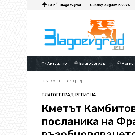
C
30.9
Blagoevgrad
Sunday, August 9, 2026
Актуално
Благоевград
Регио
Начало
Благоевград
БЛАГОЕВГРАД
РЕГИОНА
Кметът Камбитов
посланика на Фр
възобновяването