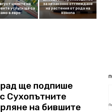
август цените на
за незаконно отглеждане
вите услуги ще са
на растения от рода на
само в евро
конопа