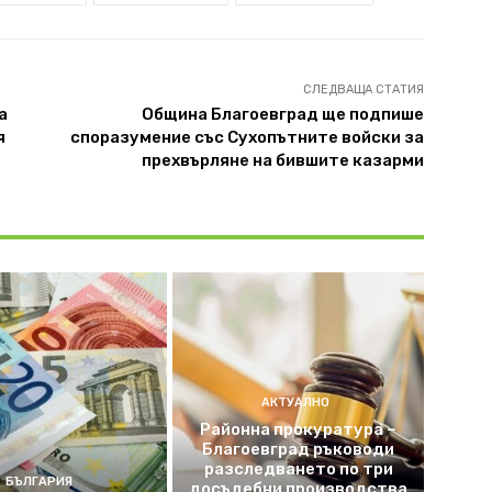
СЛЕДВАЩА СТАТИЯ
а
Община Благоевград ще подпише
я
споразумение със Сухопътните войски за
прехвърляне на бившите казарми
АКТУАЛНО
Районна прокуратура –
Благоевград ръководи
разследването по три
БЪЛГАРИЯ
досъдебни производства