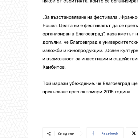
някои от събитията, които се организират
„За възстановяване на фестивала „Франко
Рошел. Целта ни е фестивалът да се превъ
организиран в Благоевград”, каза кметът
допълни, че Благоевград е университетски
изложби и кинопродукции. „Освен културн
и възможност за инвестиции и съдействие
Камбитов.
Той изрази убеждение, че Благоевград ще
прекъсване през октомври 2015 година.
Facebook
Сподели