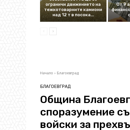
ограничи движението на
От 9 
тежкотоварните камиони
финансо
над 12 т в посока...