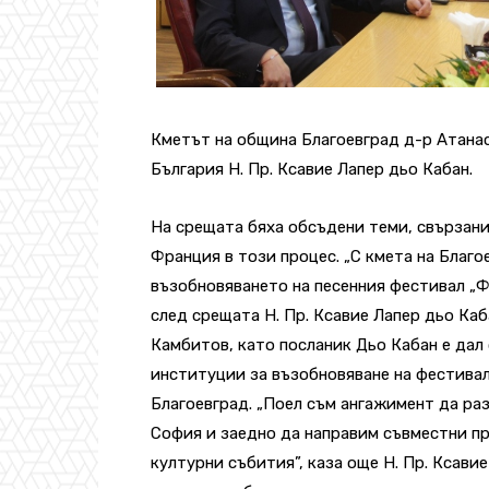
Кметът на община Благоевград д-р Атана
България Н. Пр. Ксавие Лапер дьо Кабан.
На срещата бяха обсъдени теми, свързани
Франция в този процес.
„С кмета на Благ
възобновяването на песенния фестивал „Ф
след срещата Н. Пр. Ксавие Лапер дьо Каб
Камбитов, като посланик Дьо Кабан е дал
институции за възобновяване на фестивал
Благоевград. „Поел съм ангажимент да ра
София и заедно да направим съвместни пр
културни събития”, каза още Н. Пр. Ксави