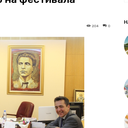
Н
204
0