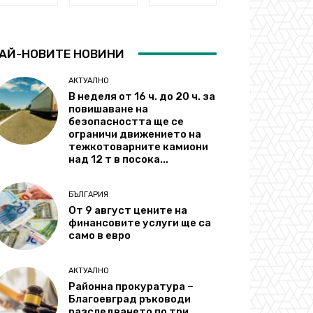
АЙ-НОВИТЕ НОВИНИ
АКТУАЛНО
В неделя от 16 ч. до 20 ч. за
повишаване на
безопасността ще се
ограничи движението на
тежкотоварните камиони
над 12 т в посока...
БЪЛГАРИЯ
От 9 август цените на
финансовите услуги ще са
само в евро
АКТУАЛНО
Районна прокуратура –
Благоевград ръководи
разследването по три