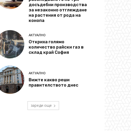
досъдебни производства
за незаконно отглеждане
на растения от рода на
конопа
АКТУАЛНО
Откриха голямо
количество райски газ в
склад край София
АКТУАЛНО
Вижте какво реши
правителството днес
зареди още