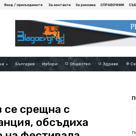
Вход / присъедините
За контакти
За реклама
СПРАВОЧНИК
СЪ
на
България
Избори
Общество
Здраве
Св
П
 се срещна с
анция, обсъдиха
 на фестивала
П