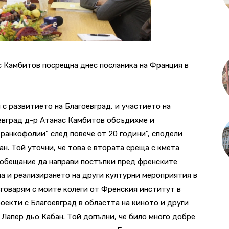
с Камбитов посрещна днес посланика на Франция в
 с развитието на Благоевград, и участието на
оевград д-р Атанас Камбитов обсъдихме и
ранкофолии” след повече от 20 години”, сподели
ан. Той уточни, че това е втората среща с кмета
 обещание да направи постъпки пред френските
а и реализирането на други културни мероприятия в
зговарям с моите колеги от Френския институт в
оекти с Благоевград в областта на киното и други
е Лапер дьо Кабан. Той допълни, че било много добре