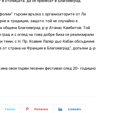
 в столицата, да се пренесат в Благоевград.
фолии” търсим връзка с организаторите от Ла
рне в традиция, защото той не случайно е
 на община Благоевград д-р Атанас Камбитов. Той
 град и с оглед на това добре биха се реализирали
и теми, с Н. Пр. Ксавие Лапер дьо Кабан обсъдихме
 от страна на Франция в Благоевград”, допълни д-р
 има своя първи песенен фестивал след 20- годишно
Twitter
Pinterest
Linkedin