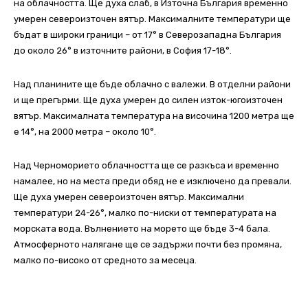
на облачността. Ще духа слаб, в Източна България временно
умерен североизточен вятър. Максималните температури ще
бъдат в широки граници – от 17° в Северозападна България
до около 26° в източните райони, в София 17-18°.
Над планините ще бъде облачно с валежи. В отделни райони
и ще прегърми. Ще духа умерен до силен изток-югоизточен
вятър. Максималната температура на височина 1200 метра ще
е 14°, на 2000 метра – около 10°.
Над Черноморието облачността ще се разкъса и временно
намалее, но на места преди обяд не е изключено да превали.
Ще духа умерен североизточен вятър. Максимални
температури 24-26°, малко по-ниски от температурата на
морската вода. Вълнението на морето ще бъде 3-4 бала.
Атмосферното налягане ще се задържи почти без промяна,
малко по-високо от средното за месеца.