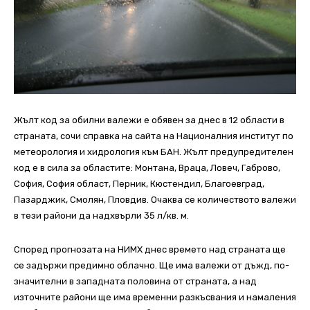
Жълт код за обилни валежи е обявен за днес в 12 области в
страната, сочи справка на сайта на Националния институт по
метеорология и хидрология към БАН. Жълт предупредителен
код е в сила за областите: Монтана, Враца, Ловеч, Габрово,
София, София област, Перник, Кюстендил, Благоевград,
Пазарджик, Смолян, Пловдив. Очаква се количеството валежи
в тези райони да надхвърли 35 л/кв. м.
Според
прогнозата на НИМХ днес в
ремето над страната ще
се задържи предимно облачно. Ще има валежи от дъжд, по-
значителни в западната половина от страната, а над
източните райони ще има временни разкъсвания и намаления