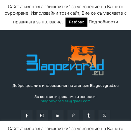
Добре дошли в информационна агенция Blagoevgrad.eu
За контакти, реклама и въпроси:
blagoevgrad.eu@gmail.com