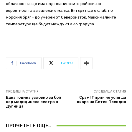
облачността ще има над планинските райони, но
вероятността за валежи е малка. Вятърът ще е слаб, по
морския бряг – до умерен от Североизток. Максималните
температури ще бъдат между 31 и 36 градуса.
Facebook
Twitter
ПРЕДИШНА СТАТИЯ
СЛЕДВАЩА СТАТИЯ
Една година условно за бой
Срам! Пирин не успя да
над медицинска сестра в
вкара на Ботев Пловдив
Дупница
ПРОЧЕТЕТЕ ОЩЕ..