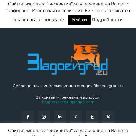
Добре дошли в информационна агенция Blagoevgrad.eu
За контакти, реклама и въпроси:
blagoevgrad.eu@gmail.com