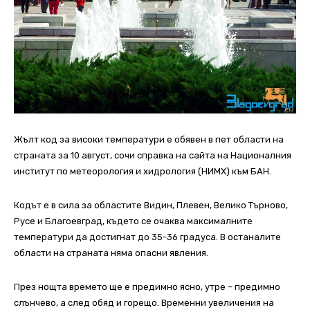
Жълт код за високи температури е обявен в пет области на
страната за 10 август, сочи справка на сайта на Националния
институт по метеорология и хидрология (НИМХ) към БАН.
Кодът е в сила за областите Видин, Плевен, Велико Търново,
Русе и Благоевград, където се очаква максималните
температури да достигнат до 35-36 градуса. В останалите
области на страната няма опасни явления.
През нощта времето ще е предимно ясно, утре – предимно
слънчево, а след обяд и горещо. Временни увеличения на