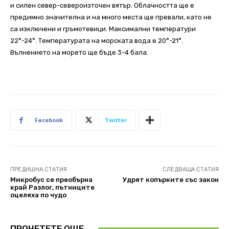
и силен север-североизточен вятър. Облачността ще е
предимно значителна и на много места ще превали, като не
са изключени и гръмотевици. Максимални температури
22°-24°. Температурата на морската вода е 20°-21°.
Вълнението на морето ще бъде 3-4 бала.
Facebook
Twitter
ПРЕДИШНА СТАТИЯ
СЛЕДВАЩА СТАТИЯ
Микробус се преобърна
Удрят копърките със закон
край Разлог, пътниците
оцеляха по чудо
ПРОЧЕТЕТЕ ОЩЕ..