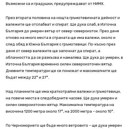
Възможни са и градушки, предупреждават от НИМХ.
През втората половина на нощта гръмотевичната дейност и
валежите ще отслабват и спират. Ще духа слаб, в Източна
България до умерен вятър от север-североизток. През деня
отново на много места в страната ще има валежи, около и
след обяд в Южна България с гръмотевици. По-късно през
деня от север валежите ще започнат да спират, а
облачността да се разкъсва и намалява. Ще духа до умерен, в
Източна България временно силен североизточен вятър.
Дневните температури ще се понижат и максималните ще
бъдат между 22° и 27°.
Над планините ще има краткотрайни валежи и гръмотевици,
на повече места в следобедните часове. Ще духа умерен и
силен североизточен вятър. Максимална температура на
височина 1200 метра около 17°, на 2000 метра – около 10°.
По Черноморието ще бъде много ветровито – ще духа умерен