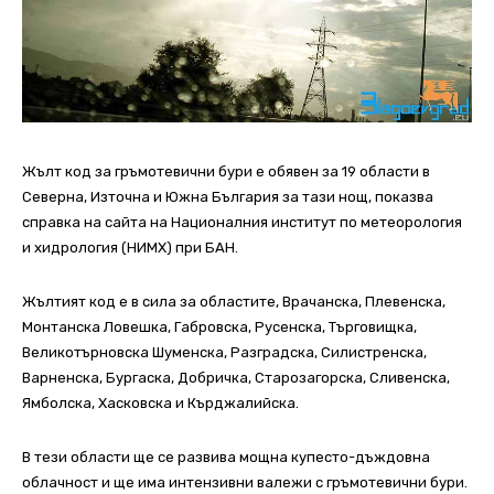
Жълт код за гръмотевични бури е обявен за 19 области в
Северна, Източна и Южна България за тази нощ, показва
справка на сайта на Националния институт по метеорология
и хидрология (НИМХ) при БАН.
Жълтият код е в сила за областите, Врачанска, Плевенска,
Монтанска Ловешка, Габровска, Русенска, Търговищка,
Великотърновска Шуменска, Разградска, Силистренска,
Варненска, Бургаска, Добричка, Старозагорска, Сливенска,
Ямболска, Хасковска и Кърджалийска.
В тези области ще се развива мощна купесто-дъждовна
облачност и ще има интензивни валежи с гръмотевични бури.