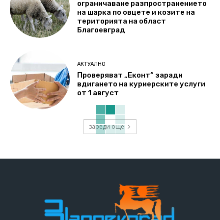
ограничаване разпространението
на шарка по овцете и козите на
територията на област
Благоевград
АКТУАЛНО
Проверяват „Еконт“ заради
вдигането на куриерските услуги
от 1 август
зареди още