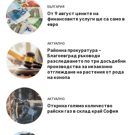
БЪЛГАРИЯ
От 9 август цените на
финансовите услуги ще са само в
евро
АКТУАЛНО
Районна прокуратура –
Благоевград ръководи
разследването по три досъдебни
производства за незаконно
отглеждане на растения от рода
на конопа
АКТУАЛНО
Откриха голямо количество
райски газ в склад край София