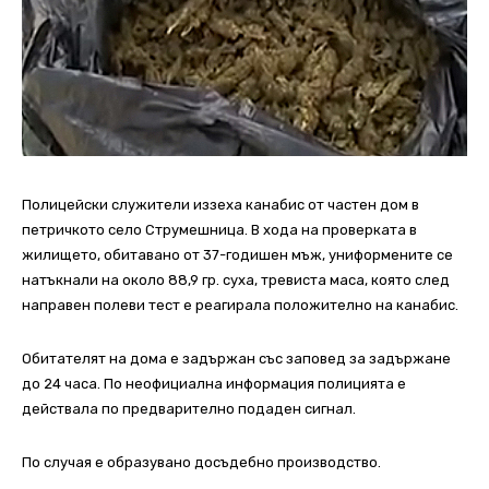
Полицейски служители иззеха канабис от частен дом в
петричкото село Струмешница. В хода на проверката в
жилището, обитавано от 37-годишен мъж, униформените се
натъкнали на около 88,9 гр. суха, тревиста маса, която след
направен полеви тест е реагирала положително на канабис.
Обитателят на дома е задържан със заповед за задържане
до 24 часа. По неофициална информация полицията е
действала по предварително подаден сигнал.
По случая е образувано досъдебно производство.