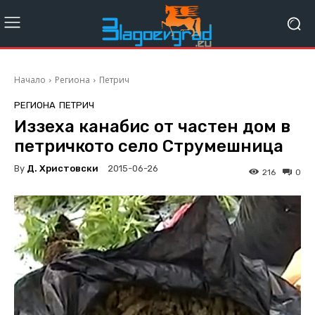
Начало
Региона
Петрич
РЕГИОНА
ПЕТРИЧ
Иззеха канабис от частен дом в
петричкото село Струмешница
By
Д. Христовски
2015-06-26
216
0