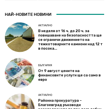
НАЙ-НОВИТЕ НОВИНИ
АКТУАЛНО
В неделя от 16 ч. до 20 ч. за
повишаване на безопасността ще
се ограничи движението на
тежкотоварните камиони над 12 т
в посока...
БЪЛГАРИЯ
От 9 август цените на
финансовите услуги ще са само в
евро
АКТУАЛНО
Районна прокуратура –
Благоевград ръководи