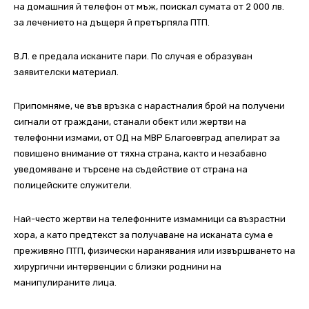
на домашния й телефон от мъж, поискал сумата от 2 000 лв.
за лечението на дъщеря й претърпяла ПТП.
В.Л. е предала исканите пари. По случая е образуван
заявителски материал.
Припомняме, че във връзка с нарастналия брой на получени
сигнали от граждани, станали обект или жертви на
телефонни измами, от ОД на МВР Благоевград апелират за
повишено внимание от тяхна страна, както и незабавно
уведомяване и търсене на съдействие от страна на
полицейските служители.
Най-често жертви на телефонните измамници са възрастни
хора, а като предтекст за получаване на исканата сума е
преживяно ПТП, физически наранявания или извършването на
хирургични интервенции с близки роднини на
манипулираните лица.