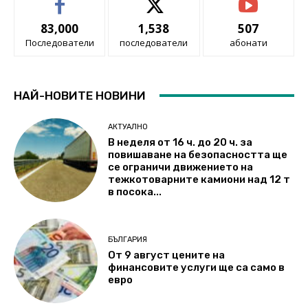
83,000
1,538
507
Последователи
последователи
абонати
НАЙ-НОВИТЕ НОВИНИ
АКТУАЛНО
В неделя от 16 ч. до 20 ч. за
повишаване на безопасността ще
се ограничи движението на
тежкотоварните камиони над 12 т
в посока...
БЪЛГАРИЯ
От 9 август цените на
финансовите услуги ще са само в
евро