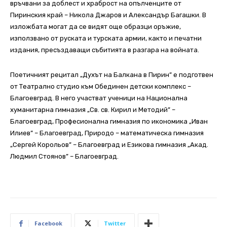
връчвани за доблест и храброст на опълченците от
Пиринския край – Никола Джаров и Александър Багашки. В
изложбата могат да се видят още образци оръжие,
използвано от руската и турската армии, както и печатни
издания, пресъздаващи събитията в разгара на войната.
Поетичният рецитал „Духът на Балкана в Пирин” е подготвен
от Театрално студио към Обединен детски комплекс –
Благоевград. В него участват ученици на Национална
хуманитарна гимназия „Св. св. Кирил и Методий” –
Благоевград, Професионална гимназия по икономика „Иван
Илиев” – Благоевград, Природо – математическа гимназия
„Сергей Корольов” – Благоевград и Езикова гимназия „Акад.
Людмил Стоянов” – Благоевград.
Facebook
Twitter