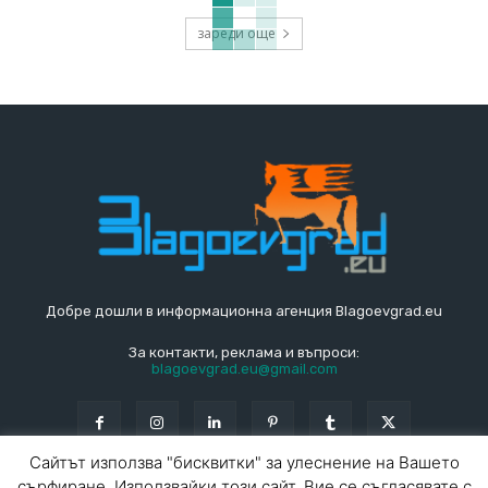
зареди още
Добре дошли в информационна агенция Blagoevgrad.eu
За контакти, реклама и въпроси:
blagoevgrad.eu@gmail.com
Сайтът използва "бисквитки" за улеснение на Вашето
сърфиране. Използвайки този сайт, Вие се съгласявате с