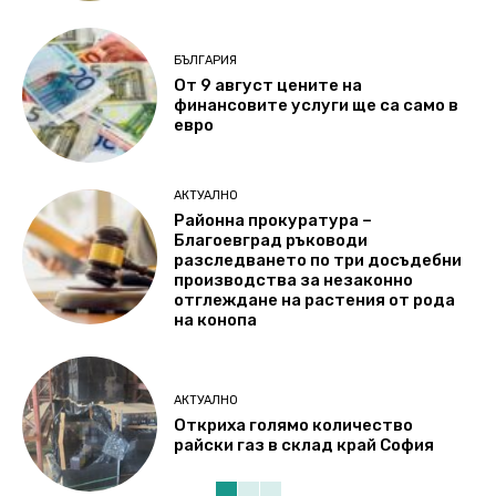
БЪЛГАРИЯ
От 9 август цените на
финансовите услуги ще са само в
евро
АКТУАЛНО
Районна прокуратура –
Благоевград ръководи
разследването по три досъдебни
производства за незаконно
отглеждане на растения от рода
на конопа
АКТУАЛНО
Откриха голямо количество
райски газ в склад край София