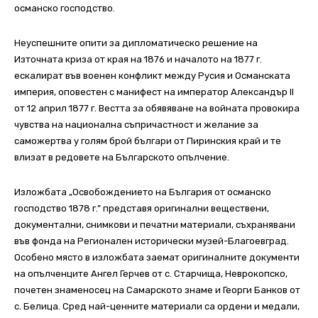
османско господство.
Неуспешните опити за дипломатическо решение на
Източната криза от края на 1876 и началото на 1877 г.
ескалират във военен конфликт между Русия и Османската
империя, оповестен с манифест на император Александър II
от 12 април 1877 г. Вестта за обявяване на войната провокира
чувства на национална съпричастност и желание за
саможертва у голям брой българи от Пиринския край и те
влизат в редовете на Българското опълчение.
Изложбата „Освобождението на България от османско
господство 1878 г.” представя оригинални веществени,
документални, снимкови и печатни материали, съхранявани
във фонда на Регионален исторически музей-Благоевград.
Особено място в изложбата заемат оригиналните документи
на опълченците Ангел Герчев от с. Старчища, Неврокопско,
почетен знаменосец на Самарското знаме и Георги Банков от
с. Белица. Сред най-ценните материали са ордени и медали,