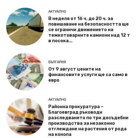
АКТУАЛНО
В неделя от 16 ч. до 20 ч. за
повишаване на безопасността ще
се ограничи движението на
тежкотоварните камиони над 12 т
в посока...
БЪЛГАРИЯ
От 9 август цените на
финансовите услуги ще са само в
евро
АКТУАЛНО
Районна прокуратура –
Благоевград ръководи
разследването по три досъдебни
производства за незаконно
отглеждане на растения от рода
на конопа