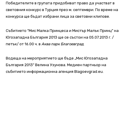
Победителите в групата придобиват право да участват в
световния конкурс в Турция през м. септември. По време на
конкурса ще бъдат избрани лица за световни клипове.
Събитието “Мис Малка Принцеса и Мистър Малък Принц” на
Югозападна България 2013 ще се състои на 05.07.2013 г. /
петък/ от 16.00 ч. в
Аква парк Благоевград
.
Водеща на мероприятието ще бъде „Мис Югозападна
България 2013” Велина Узунова. Медиен партньор на
събитието информационна агенция Blagoevgrad.eu.