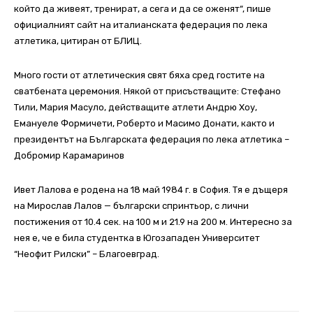
който да живеят, тренират, а сега и да се оженят“, пише
официалният сайт на италианската федерация по лека
атлетика, цитиран от БЛИЦ.
Много гости от атлетическия свят бяха сред гостите на
сватбената церемония. Някой от присъстващите: Стефано
Тили, Мария Масуло, действащите атлети Андрю Хоу,
Емануеле Формичети, Роберто и Масимо Донати, както и
президентът на Българската федерация по лека атлетика –
Добромир Карамаринов
Ивет Лалова е родена на 18 май 1984 г. в София. Тя е дъщеря
на Мирослав Лалов — български спринтьор, с лични
постижения от 10.4 сек. на 100 м и 21.9 на 200 м. Интересно за
нея е, че е била студентка в Югозападен Университет
“Неофит Рилски” – Благоевград.