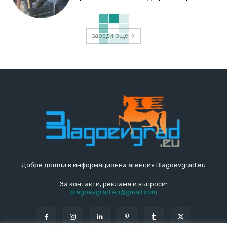
зареди още
Добре дошли в информационна агенция Blagoevgrad.eu
За контакти, реклама и въпроси:
blagoevgrad.eu@gmail.com