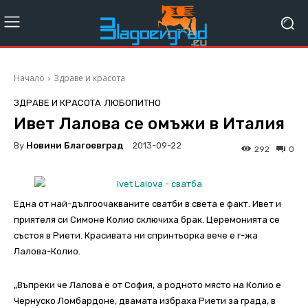
Начало
Здраве и красота
ЗДРАВЕ И КРАСОТА
ЛЮБОПИТНО
Ивет Лалова се омъжи в Италия
By
Новини Благоевград
2013-09-22
292
0
Една от най-дългоочакваните сватби в света е факт. Ивет и
приятеля си Симоне Колио сключиха брак. Церемонията се
състоя в Риети. Красивата ни спринтьорка вече е г-жа
Лалова-Колио.
„Въпреки че Лалова е от София, а родното място на Колио е
Чернуско Ломбардоне, двамата избраха Риети за града, в