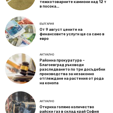
тежкотоварните камиони над 12 т
в посока...
БЪЛГАРИЯ
От 9 август цените на
финансовите услуги ще са само в
евро
АКТУАЛНО
Районна прокуратура –
Благоевград ръководи
разследването по три досъдебни
производства за незаконно
отглеждане на растения от рода
на конопа
АКТУАЛНО
Откриха голямо количество
райски газ в склад край София