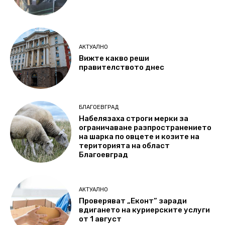
АКТУАЛНО
Вижте какво реши
правителството днес
БЛАГОЕВГРАД
Набелязаха строги мерки за
ограничаване разпространението
на шарка по овцете и козите на
територията на област
Благоевград
АКТУАЛНО
Проверяват „Еконт“ заради
вдигането на куриерските услуги
от 1 август