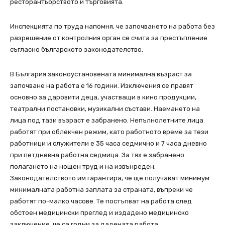
ресторантьорството и търговията.
Инспекцията по труда напомня, че започването на работа без
разрешение от контролния орган се счита за престъпление
съгласно българското законодателство.
В България законоустановената минимална възраст за
започване на работа е 16 години. Изключения се правят
основно за даровити деца, участващи в кино продукции,
театрални постановки, музикални състави. Наемането на
лица под тази възраст е забранено. Непълнолетните лица
работят при облекчен режим, като работното време за тези
работници и служители е 35 часа седмично и 7 часа дневно
при петдневна работна седмица. За тях е забранено
полагането на нощен труд и на извънреден.
Законодателството им гарантира, че ще получават минимум
минималната работна заплата за страната, въпреки че
работят по-малко часове. Те постъпват на работа след
обстоен медицински преглед и издадено медицинско
заключение, че са годни за дадената работа.