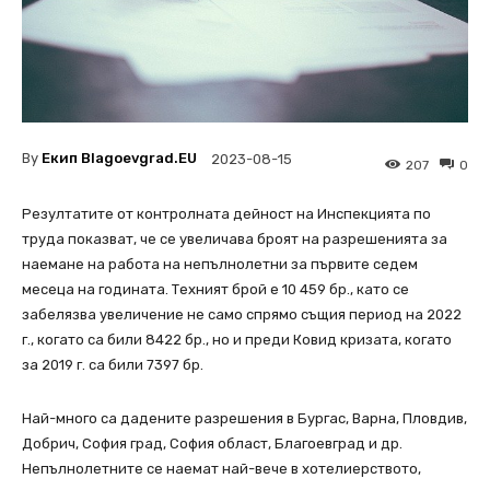
By
Екип Blagoevgrad.EU
2023-08-15
207
0
Резултатите от контролната дейност на Инспекцията по
труда показват, че се увеличава броят на разрешенията за
наемане на работа на непълнолетни за първите седем
месеца на годината. Техният брой е 10 459 бр., като се
забелязва увеличение не само спрямо същия период на 2022
г., когато са били 8422 бр., но и преди Ковид кризата, когато
за 2019 г. са били 7397 бр.
Най-много са дадените разрешения в Бургас, Варна, Пловдив,
Добрич, София град, София област, Благоевград и др.
Непълнолетните се наемат най-вече в хотелиерството,