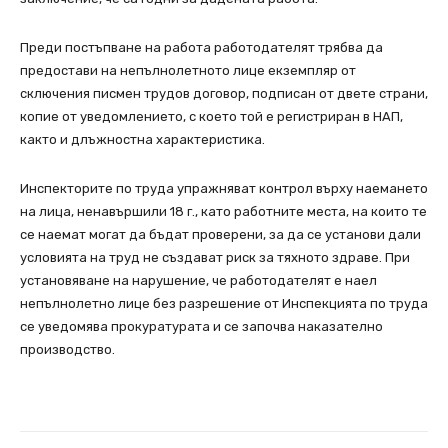
Преди постъпване на работа работодателят трябва да
предостави на непълнолетното лице екземпляр от
сключения писмен трудов договор, подписан от двете страни,
копие от уведомлението, с което той е регистриран в НАП,
както и длъжностна характеристика.
Инспекторите по труда упражняват контрол върху наемането
на лица, ненавършили 18 г., като работните места, на които те
се наемат могат да бъдат проверени, за да се установи дали
условията на труд не създават риск за тяхното здраве. При
установяване на нарушение, че работодателят е наел
непълнолетно лице без разрешение от Инспекцията по труда
се уведомява прокуратурата и се започва наказателно
производство.