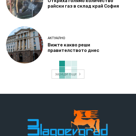
Откриха голямо количество
райски газ в склад край София
АКТУАЛНО
Вижте какво реши
правителството днес
зареди още