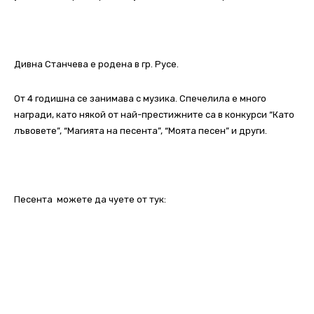
Дивна Станчева е родена в гр. Русе.
От 4 годишна се занимава с музика. Спечелила е много
награди, като някой от най-престижните са в конкурси “Като
лъвовете”, “Магията на песента”, “Моята песен” и други.
Песента можете да чуете от тук: