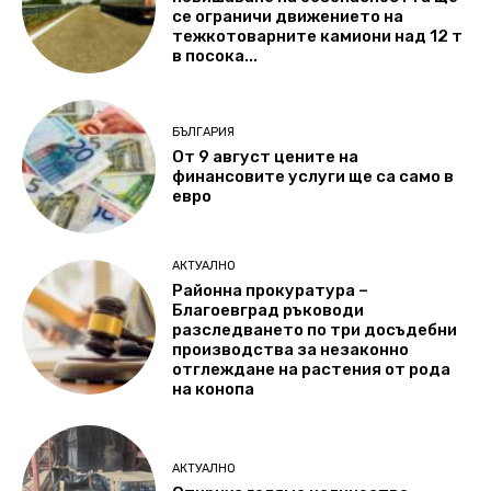
се ограничи движението на
тежкотоварните камиони над 12 т
в посока...
БЪЛГАРИЯ
От 9 август цените на
финансовите услуги ще са само в
евро
АКТУАЛНО
Районна прокуратура –
Благоевград ръководи
разследването по три досъдебни
производства за незаконно
отглеждане на растения от рода
на конопа
АКТУАЛНО