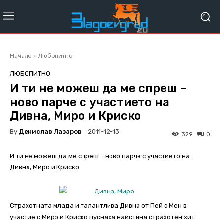
Начало
Любопитно
ЛЮБОПИТНО
И ти не можеш да ме спреш –
ново парче с участието на
Дивна, Миро и Криско
By
Денислав Лазаров
2011-12-13
329
0
И ти не можеш да ме спреш – ново парче с участието на
Дивна, Миро и Криско
Страхотната млада и талантлива Дивна от Пей с Мен в
участие с Миро и Криско пуснаха наистина страхотен хит.