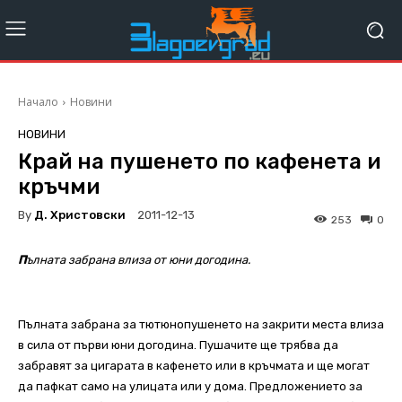
Начало
Новини
НОВИНИ
Край на пушенето по кафенета и
кръчми
By
Д. Христовски
2011-12-13
253
0
П
ълната забрана влиза от юни догодина.
Пълната забрана за тютюнопушенето на закрити места влиза
в сила от първи юни догодина. Пушачите ще трябва да
забравят за цигарата в кафенето или в кръчмата и ще могат
да пафкат само на улицата или у дома. Предложението за