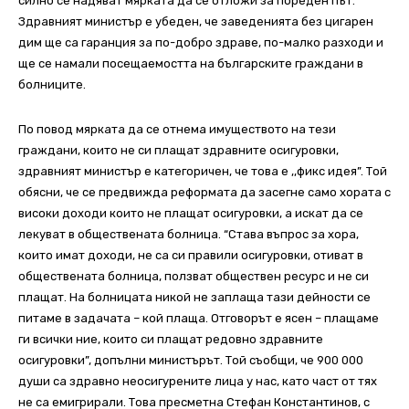
силно се надяват мярката да се отложи за пореден път.
Здравният министър е убеден, че заведенията без цигарен
дим ще са гаранция за по-добро здраве, по-малко разходи и
ще се намали посещаемостта на българските граждани в
болниците.
По повод мярката да се отнема имуществото на тези
граждани, които не си плащат здравните осигуровки,
здравният министър е категоричен, че това е ,,фикс идея”. Той
обясни, че се предвижда реформата да засегне само хората с
високи доходи които не плащат осигуровки, а искат да се
лекуват в обществената болница. “Става въпрос за хора,
които имат доходи, не са си правили осигуровки, отиват в
обществената болница, ползват обществен ресурс и не си
плащат. На болницата никой не заплаща тази дейности се
питаме в задачата – кой плаща. Отговорът е ясен – плащаме
ги всички ние, които си плащат редовно здравните
осигуровки”, допълни министърът. Той съобщи, че 900 000
души са здравно неосигурените лица у нас, като част от тях
не са емигрирали. Това пресметна Стефан Константинов, с