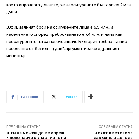
което опроверга данните, че неосигурените българи са 2 млн.
души.
,,Официалният брой на осигурените лица е 6,5 млн., а
населението според преброяването е 7,4 млн. и няма как
неосигурените да са повече, иначе България трябва да има
население от 8,5 млн. души”, аргументира се здравният
министър.
Facebook
Twitter
ПРЕДИШНА СТАТИЯ
СЛЕДВАЩА СТАТИЯ
И ти не можеш да ме спреш
Хокат кметове за
– ново парче с участието на
закъсняло депо за