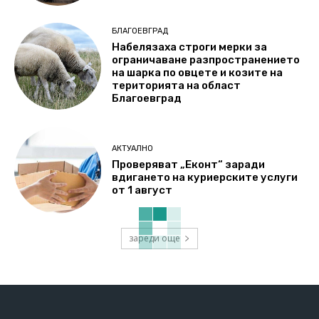
БЛАГОЕВГРАД
Набелязаха строги мерки за
ограничаване разпространението
на шарка по овцете и козите на
територията на област
Благоевград
АКТУАЛНО
Проверяват „Еконт“ заради
вдигането на куриерските услуги
от 1 август
зареди още