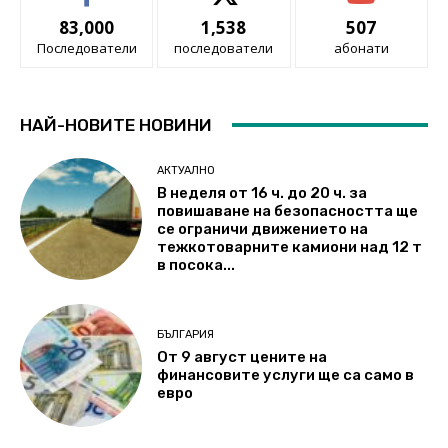
83,000
1,538
507
Последователи
последователи
абонати
НАЙ-НОВИТЕ НОВИНИ
АКТУАЛНО
В неделя от 16 ч. до 20 ч. за
повишаване на безопасността ще
се ограничи движението на
тежкотоварните камиони над 12 т
в посока...
БЪЛГАРИЯ
От 9 август цените на
финансовите услуги ще са само в
евро