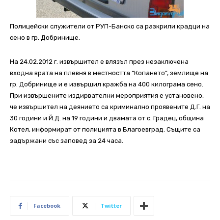
Полицейски служители от РУП-Банско са разкрили крадци на
сено в гр. Добринище.
На 24.02.2012 г. извършител е влязъл през незаключена
входна врата на плевня в местността “Копането”, землище на
гр. Добринище и е извършил кражба на 400 килограма сено.
При извършените издирвателни мероприятия е установено,
че извършител на деянието са криминално проявените Д.Г. на
30 години и Й.Д. на 19 години и двамата от с. Градец, община
Котел, информират от полицията в Благоевград. Същите са
задържани със заповед за 24 часа.
Facebook
Twitter