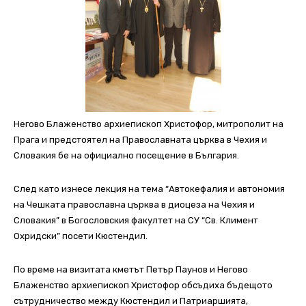
Негово Блаженство архиепископ Христофор, митрополит на
Прага и предстоятел на Православната църква в Чехия и
Словакия бе на официално посещение в България.
След като изнесе лекция на тема “Автокефалия и автономия
на Чешката православна църква в диоцеза на Чехия и
Словакия” в Богословския факултет на СУ “Св. Климент
Охридски” посети Кюстендил.
По време на визитата кметът Петър Паунов и Негово
Блаженство архиепископ Христофор обсъдиха бъдещото
сътрудничество между Кюстендил и Патриаршията,