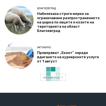
БЛАГОЕВГРАД
Набелязаха строги мерки за
ограничаване разпространението
на шарка по овцете и козите на
територията на област
Благоевград
АКТУАЛНО
Проверяват „Еконт“ заради
вдигането на куриерските услуги
от 1 август
зареди още