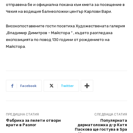
отправена бе и официална покана към кмета за посещение в
Чехия на водещия балнеоложки център Карлови Вари.
Високопоставените гости посетиха Художествената галерия
„Владимир Димитров – Майстора “ , където разгледаха
експозицията по повод 130 години от рождението на
Майстора.
Facebook
Twitter
ПРЕДИШНА СТАТИЯ
СЛЕДВАЩА СТАТИЯ
Фабрика за пелети отвори
Популярната
врати в Разлог
дерматоложка д-р Катя
Паскова ще гостува в Spa