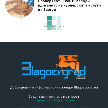
Проверяват „Еконт“ заради
вдигането на куриерските услуги
от 1 август
зареди още
Добре дошли в информационна агенция Blagoevgrad.eu
За контакти, реклама и въпроси:
blagoevgrad.eu@gmail.com