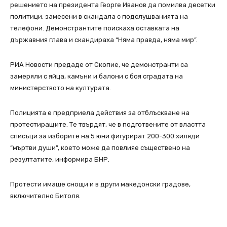
решението на президента Георге Иванов да помилва десетки
политици, замесени в скандала с подслушванията на
телефони. Демонстрантите поискаха оставката на
държавния глава и скандираха “Няма правда, няма мир”.
РИА Новости предаде от Скопие, че демонстранти са
замеряли с яйца, камъни и балони с боя сградата на
министерството на културата.
Полицията е предприела действия за отблъскване на
протестиращите. Те твърдят, че в подготвените от властта
списъци за изборите на 5 юни фигурират 200-300 хиляди
“мъртви души”, което може да повлияе съществено на
резултатите, информира БНР.
Протести имаше снощи и в други македонски градове,
включително Битоля.