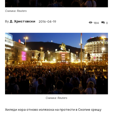
Снимка: Reuters
By
Д. Христовски
2016-04-19
184
0
Снимка: Reuters
Хиляди хора отново излязоха на протести в Скопие срещу