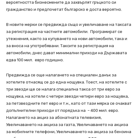
вероятността бизнесмените да захвърлят гръцкото си
гражданство и предпочетат българско е доста вероятно.
В новите мерки се предвижда също и увеличаване на таксата
за регистрация на частните автомобили. Програмират се
утежнения, както за купуването на нови автомобили, така и
за вноса на употребявани. Таксите за регистрация на
автомобили, днес дават минимални приходи на Държавата
едва 100 мил. евро годишно.
Предвижда се още налагането на специален данък за
хотелите отнасящ се до една нощувка. Тоест, на хотелите с
три звезди ще се налага специална такса от три евро за
нощувка, на хотели с четири звезди четири евро за нощувка,
за петзвездните пет евро и т.н., като от тази мярка се очакват
допълнителни приходи от порядъка на – 400 мил. евро.
Налагането на акциз за абонатната телевизия,
Увеличаването на акциза за газта, Увеличаването на акциза
за мобилните телефони, Увеличаването на акциза за бензина