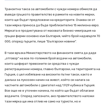
Транзитна такса за автомобили с чужди номера обмисля да
въведе гръцкото правителство в рамките на новите мерки,
които ще бъдат предложени на кредиторите. Очаква се от
тази мярка приноса да бъде приблизително 15 милиона евро.
Мярката е продиктувана от масовата бизнес-имиграция на
гръцки фирми основно към България, чийто брой надхвърля 70
000, според гърците, пише “Български новини”.
В тази връзка Министерството на финансите смята да даде
„отговор” на все по-големия брой водачи на автомобили,
които шофират превозните си средства с чужди
регистрационни номера, главно български, на територията на
Гърция, с цел избягване на високите пътни такси, както и
данъка за луксозен начин на живот, който се налага за
частните автомобили с двигател над 1.929 кубика в Гърция.
Все още не е уточнен начина, по който ще бъдат облагани
водачите. Според запознати, ако правителството наложи
тази мярка ще има отлив не само на туристи, но и