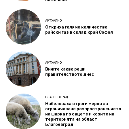
АКТУАЛНО
Откриха голямо количество
райски газ в склад край София
АКТУАЛНО
Вижте какво реши
правителството днес
БЛАГОЕВГРАД
Набелязаха строги мерки за
ограничаване разпространението
на шарка по овцете и козите на
територията на област
Благоевград