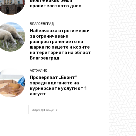
Вижте какво реши
правителството днес
БЛАГОЕВГРАД
Набелязаха строги мерки
за ограничаване
разпространението на
шарка по овцете и козите
на територията на област
Благоевград
АКТУАЛНО
Проверяват „Еконт“
заради вдигането на
куриерските услуги от 1
август
зареди още