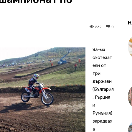
Н
232
0
83-ма
състезат
ели от
три
държави
(България
, Гърция
и
Румъния)
зарадвах
а