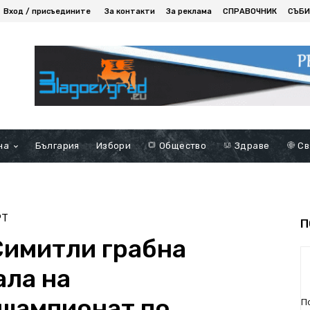
Вход / присъедините
За контакти
За реклама
СПРАВОЧНИК
СЪБИ
на
България
Избори
Общество
Здраве
Св
РТ
П
Симитли грабна
ала на
шампионат по
П