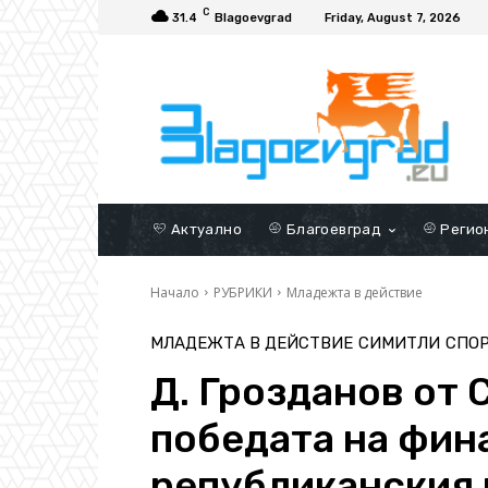
C
31.4
Blagoevgrad
Friday, August 7, 2026
Актуално
Благоевград
Регио
Начало
РУБРИКИ
Младежта в действие
МЛАДЕЖТА В ДЕЙСТВИЕ
СИМИТЛИ
СПО
Д. Грозданов oт 
победата на фин
републиканския 