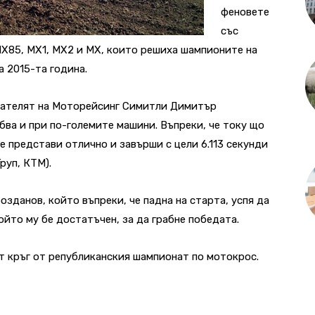
феновете
със
МХ85, МХ1, МХ2 и МХ, които решиха шампионите на
 2015-та година.
зателят на Моторейсинг Симитли Димитър
бва и при по-големите машини. Въпреки, че току що
е представи отлично и завърши с цели 6.113 секунди
руп, КТМ).
зданов, който въпреки, че падна на старта, успя да
ойто му бе достатъчен, за да грабне победата.
т кръг от републиканския шампионат по мотокрос.