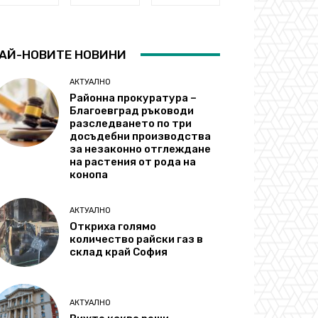
АЙ-НОВИТЕ НОВИНИ
АКТУАЛНО
Районна прокуратура –
Благоевград ръководи
разследването по три
досъдебни производства
за незаконно отглеждане
на растения от рода на
конопа
АКТУАЛНО
Откриха голямо
количество райски газ в
склад край София
АКТУАЛНО