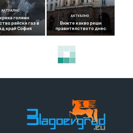
АКТУАЛНО
АКТУАЛНО
криха голямо
ство райски газ в
Вижте какво реши
ад край София
правителството днес