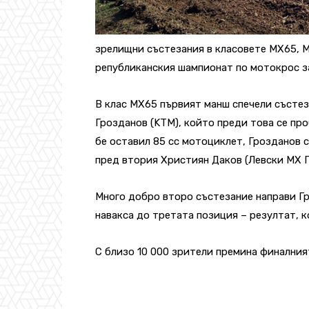
зрелищни състезания в класовете МХ65, 
републиканския шампионат по мотокрос за
В клас МХ65 първият манш спечели състе
Грозданов (KTM), който преди това се про
бе оставил 85 сс мотоциклет, Грозданов с
пред втория Християн Даков (Левски МХ Г
Много добро второ състезание направи Гро
навакса до третата позиция – резултат, к
С близо 10 000 зрители премина финалния