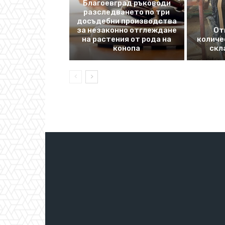
Благоевград ръководи
разследването по три
досъдебни производства
за незаконно отглеждане
От
на растения от рода на
количе
конопа
скл