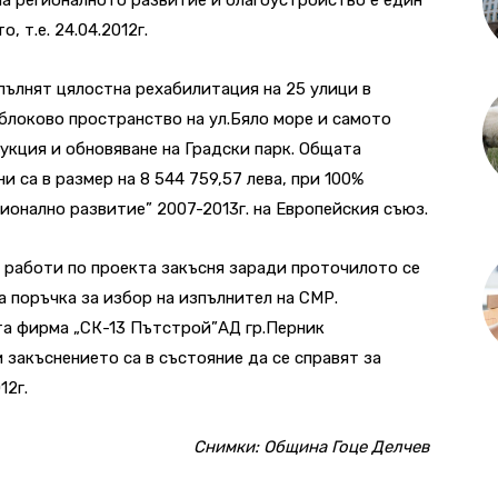
 т.е. 24.04.2012г.
пълнят цялостна рехабилитация на 25 улици в
ублоково пространство на ул.Бяло море и самото
укция и обновяване на Градски парк. Общата
и са в размер на 8 544 759,57 лева, при 100%
ионално развитие” 2007-2013г. на Европейския съюз.
работи по проекта закъсня заради проточилото се
а поръчка за избор на изпълнител на СМР.
а фирма „СК-13 Пътстрой”АД гр.Перник
 закъснението са в състояние да се справят за
12г.
Снимки: Община Гоце Делчев