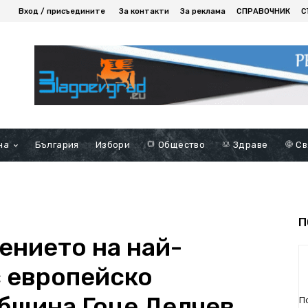
Вход / присъедините
За контакти
За реклама
СПРАВОЧНИК
С
на
България
Избори
Общество
Здраве
Св
П
ението на най-
с европейско
бщина Гоце Делчев
П