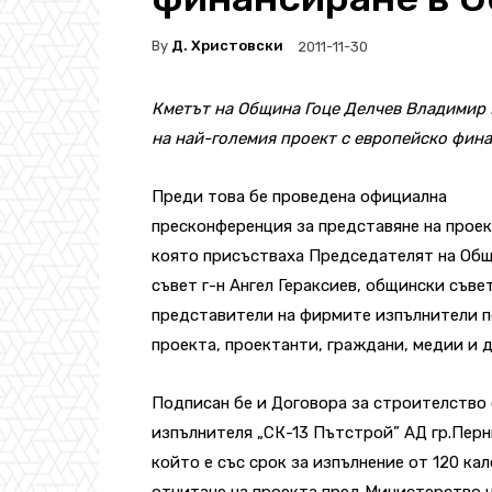
By
Д. Христовски
2011-11-30
Кметът на Община Гоце Делчев Владимир 
на най-големия проект с европейско фина
Преди това бе проведена официална
пресконференция за представяне на проек
която присъстваха Председателят на Об
съвет г-н Ангел Гераксиев, общински съве
представители на фирмите изпълнители п
проекта, проектанти, граждани, медии и д
Подписан бе и Договора за строителство 
изпълнителя „СК-13 Пътстрой” АД гр.Перн
който е със срок за изпълнение от 120 ка
отчитане на проекта пред Министерство н