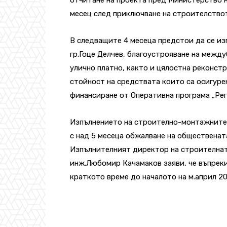
месец след приключване на строителството,
В следващите 4 месеца предстои да се из
гр.Гоце Делчев, благоустрояване на межд
улично платно, както и цялостна реконстр
стойност на средствата които са осигурен
финансиране от Оперативна програма „Рег
Изпълнението на строително-монтажните 
с над 5 месеца обжалване на общественат
Изпълнителният директор на строителнат
инж.Любомир Качамаков заяви, че въпреки
краткото време до началото на м.април 20