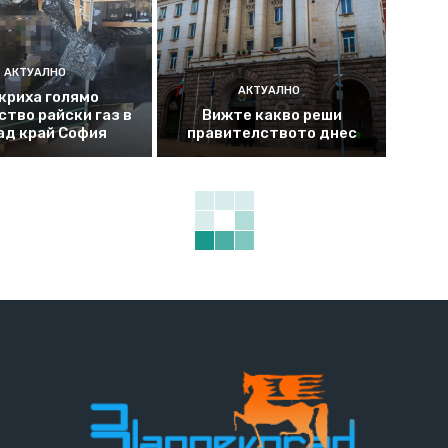
АКТУАЛНО
АКТУАЛНО
криха голямо
ство райски газ в
Вижте какво реши
ад край София
правителството днес