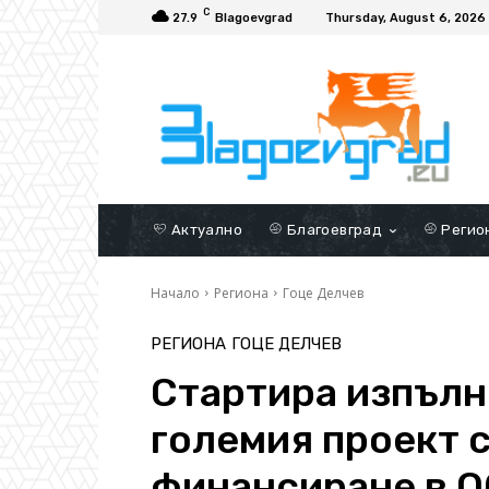
C
27.9
Blagoevgrad
Thursday, August 6, 2026
Актуално
Благоевград
Регио
Начало
Региона
Гоце Делчев
РЕГИОНА
ГОЦЕ ДЕЛЧЕВ
Стартира изпълн
големия проект 
финансиране в О