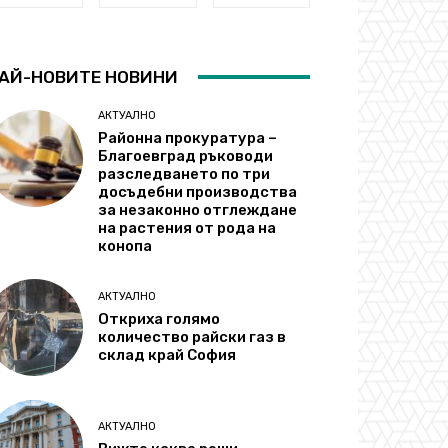
АЙ-НОВИТЕ НОВИНИ
АКТУАЛНО
Районна прокуратура –
Благоевград ръководи
разследването по три
досъдебни производства
за незаконно отглеждане
на растения от рода на
конопа
АКТУАЛНО
Откриха голямо
количество райски газ в
склад край София
АКТУАЛНО