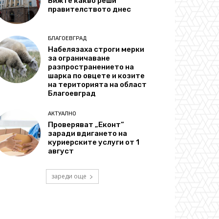
Вижте какво реши
правителството днес
БЛАГОЕВГРАД
Набелязаха строги мерки
за ограничаване
разпространението на
шарка по овцете и козите
на територията на област
Благоевград
АКТУАЛНО
Проверяват „Еконт“
заради вдигането на
куриерските услуги от 1
август
зареди още