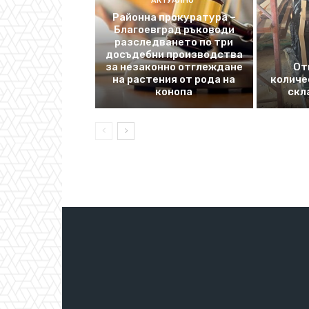
АКТУАЛНО
Районна прокуратура –
Благоевград ръководи
разследването по три
досъдебни производства
за незаконно отглеждане
От
на растения от рода на
количе
конопа
скл