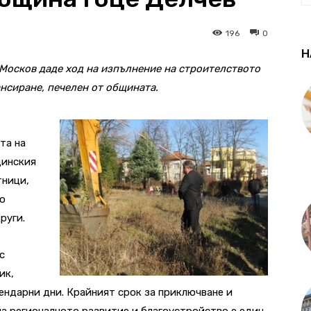
196
0
Н
Москов даде ход на изпълнение на строителството
нсиране, печелен от общината.
та на
щинския
тници,
о
руги.
с
ик,
лендарни дни. Крайният срок за приключване и
а регионалното развитие и благоустройство е един