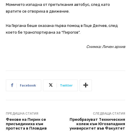
Момичето изпадна от претъпкания автобус, след като
вратите се отвориха в движение.
На Гергана беше оказана първа помощ в Гоце Делчев, след
което бе транспортирана за “Пирогов”.
Снимка: Личен архив
Facebook
Twitter
ПРЕДИШНА СТАТИЯ
СЛЕДВАЩА СТАТИЯ
Фенове на Пирин се
Преобразуват Техническия
присъединиха към
колеж към Югозападния
протеста в Пловдив
университет във Факултет