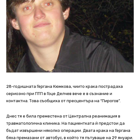
28-годишната Гергана Кюмкова, чиито крака пострадаха
сериозно при ПТП в Гоце Делчев вече е в съзнание и
контактна. Това съобщиха от пресцентъра на “Пирогов”.
Днес тя е била преместена от Централна реанимация в
травматологична клиника. На пациентката й предстои да
бъдат извършени няколко операции. Двата крака на Гергана
бяха премазани от автобус, в който тя пътуваше на 29 януари.