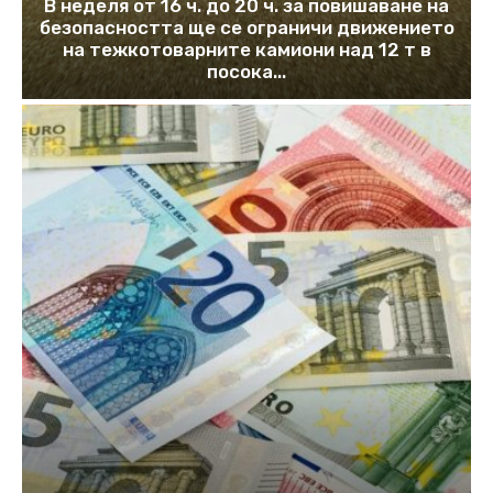
В неделя от 16 ч. до 20 ч. за повишаване на
безопасността ще се ограничи движението
на тежкотоварните камиони над 12 т в
посока...