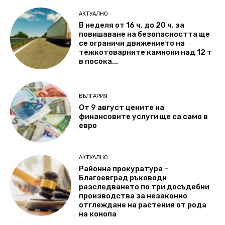
АКТУАЛНО
В неделя от 16 ч. до 20 ч. за
повишаване на безопасността ще
се ограничи движението на
тежкотоварните камиони над 12 т
в посока...
БЪЛГАРИЯ
От 9 август цените на
финансовите услуги ще са само в
евро
АКТУАЛНО
Районна прокуратура –
Благоевград ръководи
разследването по три досъдебни
производства за незаконно
отглеждане на растения от рода
на конопа