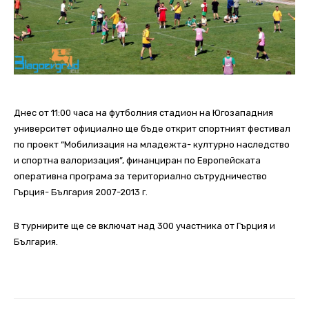
Днес от 11:00 часа на футболния стадион на Югозападния
университет официално ще бъде открит спортният фестивал
по проект “Мобилизация на младежта- културно наследство
и спортна валоризация”, финанциран по Европейската
оперативна програма за териториално сътрудничество
Гърция- България 2007-2013 г.
В турнирите ще се включат над 300 участника от Гърция и
България.