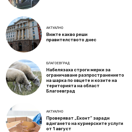
АКТУАЛНО
Вижте какво реши
правителството днес
БЛАГОЕВГРАД
Набелязаха строги мерки за
ограничаване разпространението
на шарка по овцете и козите на
територията на област
Благоевград
АКТУАЛНО
Проверяват „Еконт“ заради
вдигането на куриерските услуги
от 1 август