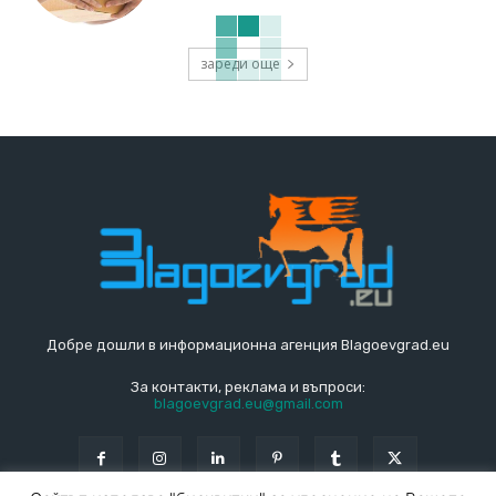
зареди още
Добре дошли в информационна агенция Blagoevgrad.eu
За контакти, реклама и въпроси:
blagoevgrad.eu@gmail.com