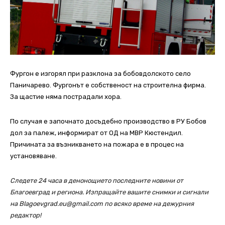
Фургон е изгорял при разклона за бобовдолското село
Паничарево. Фургонът е собственост на строителна фирма.
За щастие няма пострадали хора.
По случая е започнато досъдебно производство в РУ Бобов
дол за палеж, информират от ОД на МВР Кюстендил.
Причината за възникването на пожара е в процес на
установяване.
Следете 24 часа в денонощието последните новини от
Благоевград и региона. Изпращайте вашите снимки и сигнали
на Blagoevgrad.eu@gmail.com по всяко време на дежурния
редактор!