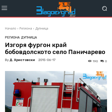
Начало
Региона
Дупница
РЕГИОНА
ДУПНИЦА
Изгоря фургон край
бобовдолското село Паничарево
By
Д. Христовски
2015-06-17
190
0