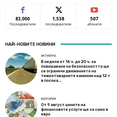
83,000
1,538
507
Последователи
последователи
абонати
НАЙ-НОВИТЕ НОВИНИ
АКТУАЛНО
В неделя от 16 ч. до 20 ч. за
повишаване на безопасността ще
се ограничи движението на
тежкотоварните камиони над 12 т
в посока...
БЪЛГАРИЯ
От 9 август цените на
финансовите услуги ще са само в
евро