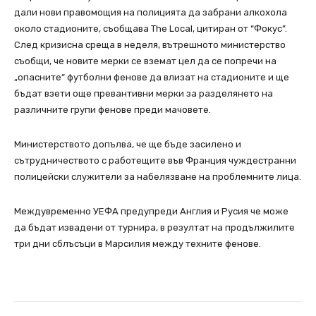
дали нови правомощия на полицията да забрани алкохола
около стадионите, съобщава The Local, цитиран от “Фокус”.
След кризисна среща в неделя, вътрешното министерство
съобщи, че новите мерки се вземат цел да се попречи на
„опасните“ футболни фенове да влизат на стадионите и ще
бъдат взети още превантивни мерки за разделянето на
различните групи фенове преди мачовете.
Министерството допълва, че ще бъде засилено и
сътрудничеството с работещите във Франция чуждестранни
полицейски служители за набелязване на проблемните лица.
Междувременно УЕФА предупреди Англия и Русия че може
да бъдат извадени от турнира, в резултат на продължилите
три дни сблъсъци в Марсилия между техните фенове.