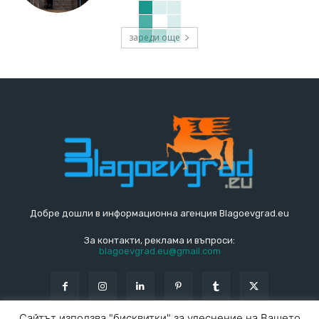
зареди още
Добре дошли в информационна агенция Blagoevgrad.eu
За контакти, реклама и въпроси:
blagoevgrad.eu@gmail.com
Сайтът използва "бисквитки" за улеснение на Вашето