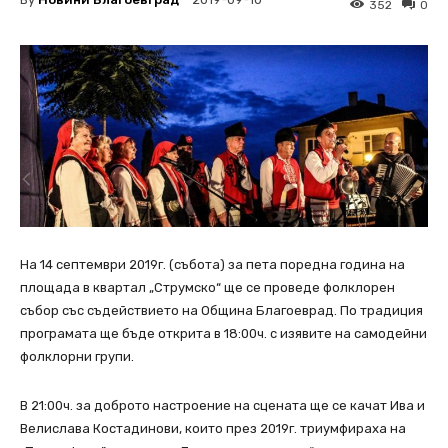
2019-09-10
352
0
На 14 септември 2019г. (събота) за пета поредна година на
площада в квартал „Струмско“ ще се проведе фолклорен
събор със съдействието на Община Благоеврад. По традиция
програмата ще бъде открита в 18:00ч. с изявите на самодейни
фолклорни групи.
В 21:00ч. за доброто настроение на сцената ще се качат Ива и
Велислава Костадинови, които през 2019г. триумфираха на