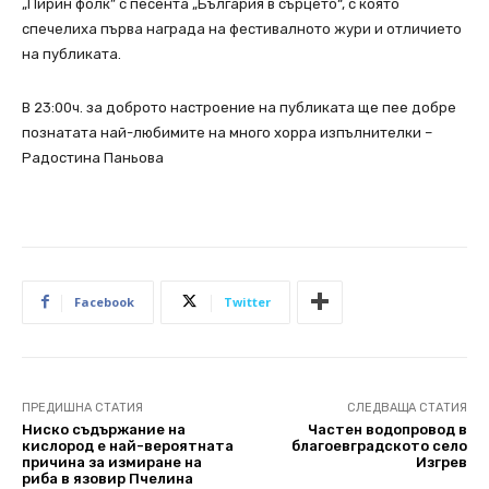
„Пирин фолк” с песента „България в сърцето“, с която
спечелиха първа награда на фестивалното жури и отличието
на публиката.
В 23:00ч. за доброто настроение на публиката ще пее добре
познатата най-любимите на много хорра изпълнителки –
Радостина Паньова
Facebook
Twitter
ПРЕДИШНА СТАТИЯ
СЛЕДВАЩА СТАТИЯ
Ниско съдържание на
Частен водопровод в
кислород е най-вероятната
благоевградското село
причина за измиране на
Изгрев
риба в язовир Пчелина