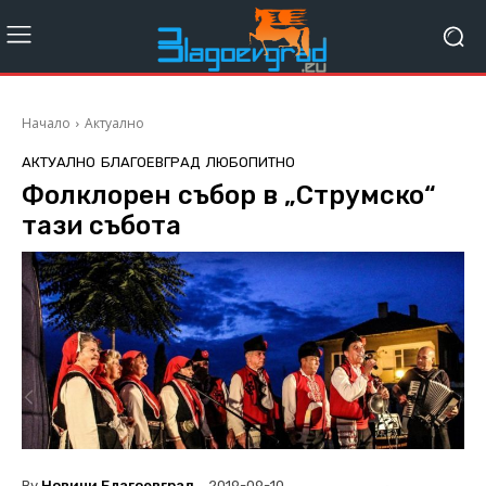
Начало
Актуално
АКТУАЛНО
БЛАГОЕВГРАД
ЛЮБОПИТНО
Фолклорен събор в „Струмско“
тази събота
By
Новини Благоевград