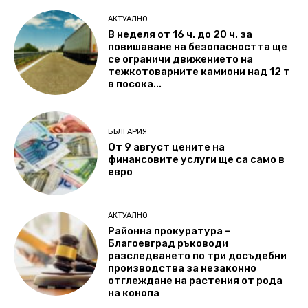
АКТУАЛНО
В неделя от 16 ч. до 20 ч. за
повишаване на безопасността ще
се ограничи движението на
тежкотоварните камиони над 12 т
в посока...
БЪЛГАРИЯ
От 9 август цените на
финансовите услуги ще са само в
евро
АКТУАЛНО
Районна прокуратура –
Благоевград ръководи
разследването по три досъдебни
производства за незаконно
отглеждане на растения от рода
на конопа