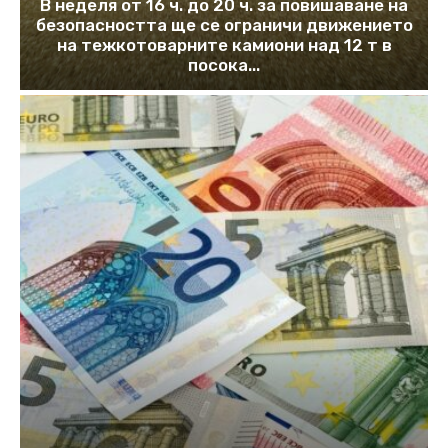
В неделя от 16 ч. до 20 ч. за повишаване на
безопасността ще се ограничи движението
на тежкотоварните камиони над 12 т в
посока...