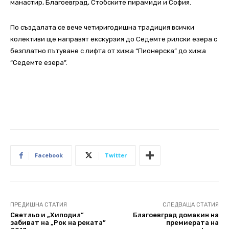
манастир, Благоевград, Стобските пирамиди и София.
По създалата се вече четиригодишна традиция всички
колективи ще направят екскурзия до Седемте рилски езера с
безплатно пътуване с лифта от хижа “Пионерска” до хижа
“Седемте езера”.
Facebook
Twitter
ПРЕДИШНА СТАТИЯ
СЛЕДВАЩА СТАТИЯ
Светльо и „Хиподил”
Благоевград домакин на
забиват на „Рок на реката”
премиерата на