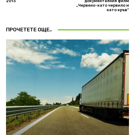
2013
документалния филм
„Червено-като червило и
като кръв“
ПРОЧЕТЕТЕ ОЩЕ..