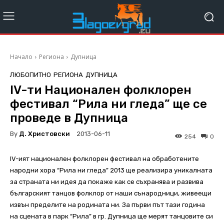
Начало
Региона
Дупница
ЛЮБОПИТНО
РЕГИОНА
ДУПНИЦА
ІV-ти Национален фолклорен
фестивал “Рила ни гледа” ще се
проведе в Дупница
By
Д. Христовски
2013-06-11
254
0
ІV-ият национален фолклорен фестивал на обработените
народни хора “Рила ни гледа” 2013 ще реализира уникалната
за страната ни идея да покаже как се съхранява и развива
българският танцов фолклор от наши сънародници, живеещи
извън пределите на родината ни. За първи път тази година
на сцената в парк “Рила” в гр. Дупница ще мерят танцовите си