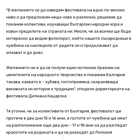
“В желанието си да изведем фестивала на едно по-високо
ниво и да предложим нещо ново и различно, решихме да
поканим колективи, изучаващи български народни хора и
извън пределите на страната ни. Мисля, че за всички ще бъде
интересно да видим фолклорът, който нашите сънародници в
чужбина са наследили от дедите си и продължават да
опазват и до днес.
Желанието ни е да се получи един истински празник на
ценителите на народното творчество и покажем България
такава, каквато е – хубава, гостоприемна, съхраняваща
вековната си история и традиции”, сподели директорката на
фестивала Дилиана Кацарска.
Тя уточни, че за колективите от България, фестивалът ще
протече в два дни 15 и 16 юни, а гостите от чужбина ще имат
на разположение още два дни – 17 и 18 юни за да разгледат
красотите на родината и да се разходят до Рилския