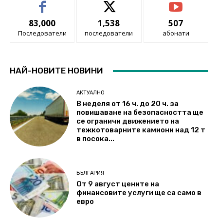
83,000
1,538
507
Последователи
последователи
абонати
НАЙ-НОВИТЕ НОВИНИ
АКТУАЛНО
В неделя от 16 ч. до 20 ч. за
повишаване на безопасността ще
се ограничи движението на
тежкотоварните камиони над 12 т
в посока...
БЪЛГАРИЯ
От 9 август цените на
финансовите услуги ще са само в
евро