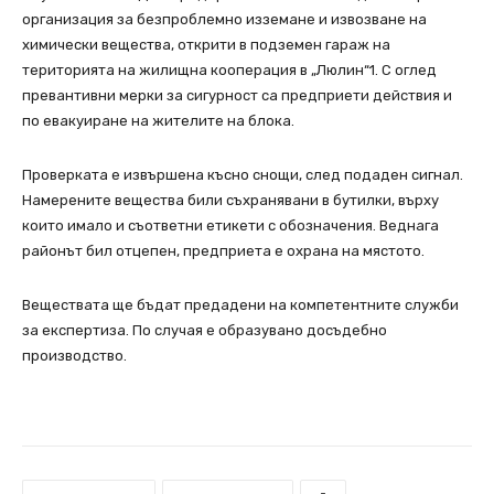
организация за безпроблемно изземане и извозване на
химически вещества, открити в подземен гараж на
територията на жилищна кооперация в „Люлин“1. С оглед
превантивни мерки за сигурност са предприети действия и
по евакуиране на жителите на блока.
Проверката е извършена късно снощи, след подаден сигнал.
Намерените вещества били съхранявани в бутилки, върху
които имало и съответни етикети с обозначения. Веднага
районът бил отцепен, предприета е охрана на мястото.
Веществата ще бъдат предадени на компетентните служби
за експертиза. По случая е образувано досъдебно
производство.