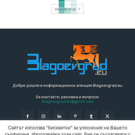
зареди още
Добре дошли в информационна агенция Blagoevgrad.eu
За контакти, реклама и въпроси:
blagoevgrad.eu@gmail.com
Сайтът използва "бисквитки" за улеснение на Вашето
сърфиране. Използвайки този сайт, Вие се съгласявате с