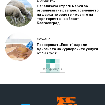
БЛАГОЕВГРАД
Набелязаха строги мерки за
ограничаване разпространението
на шарка по овцете и козите на
територията на област
Благоевград
АКТУАЛНО
Проверяват „Еконт“ заради
вдигането на куриерските услуги
от 1 август
зареди още