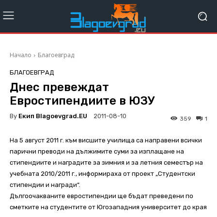
Начало
Благоевград
БЛАГОЕВГРАД
Днес превеждат
Евростипендиите в ЮЗУ
By
Екип Blagoevgrad.EU
2011-08-10
359
1
На 5 август 2011 г. към висшите училища са направени всички
парични преводи на дължимите суми за изплащане на
стипендиите и наградите за зимния и за летния семестър на
учебната 2010/2011 г., информираха от проект „Студентски
стипендии и награди“.
Дългоочакваните евростипендии ще бъдат преведени по
сметките на студентите от Югозападния университет до края