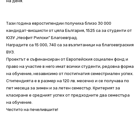
на деня.
Тази година евростипендии получиха близо 30 000
кандидат-висшисти от цяла България, 1525 са за студенти от
ЮЗУ „Неофит Рилски“ Благоевград.
Наградите са 15 000, 740 са за възпитаници на благоевграския
ВУЗ.
Проектът е съфинансиран от Европейския социален фонд и
право на участие в него имат всички студенти, редовна форма
на обучение, независимо от постигнатия семестриален успех.
Стипендията е в размер на 120 лв. месечно и се получава по
пет месеца за зимен и за летен семестър. Критерият за
класиране е средният успех от предходните два семестъра
на обучение.
Честито на печелившите!