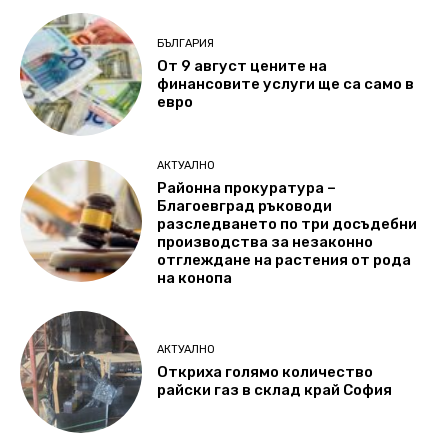
БЪЛГАРИЯ
От 9 август цените на
финансовите услуги ще са само в
евро
АКТУАЛНО
Районна прокуратура –
Благоевград ръководи
разследването по три досъдебни
производства за незаконно
отглеждане на растения от рода
на конопа
АКТУАЛНО
Откриха голямо количество
райски газ в склад край София