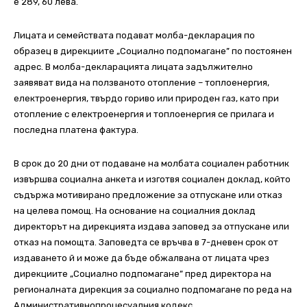
е 289, 60 лева.
Лицата и семействата подават молба-декларация по
образец в дирекциите „Социално подпомагане” по постоянен
адрес. В молба-декларацията лицата задължително
заявяват вида на ползваното отопление – топлоенергия,
електроенергия, твърдо гориво или природен газ, като при
отопление с електроенергия и топлоенергия се прилага и
последна платена фактура.
В срок до 20 дни от подаване на молбата социален работник
извършва социална анкета и изготвя социален доклад, който
съдържа мотивирано предложение за отпускане или отказ
на целева помощ. На основание на социалния доклад
директорът на дирекцията издава заповед за отпускане или
отказ на помощта. Заповедта се връчва в 7-дневен срок от
издаването й и може да бъде обжалвана от лицата чрез
дирекциите „Социално подпомагане” пред директора на
регионалната дирекция за социално подпомагане по реда на
Административнопроцесуалния кодекс.