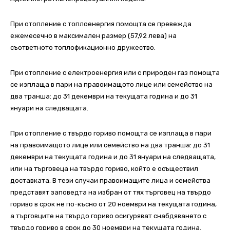
При отопление с топлоенергия помощта се превежда
ежемесечно в максимален размер (57,92 лева) на
съответното топлофикационно дружество.
При отопление с електроенергия или с природен газ помощта
се изплаща в пари на правоимащото лице или семейство на
два транша: до 31 декември на текущата година и до 31
януари на следващата.
При отопление с твърдо гориво помощта се изплаща в пари
на правоимащото лице или семейство на два транша: до 31
декември на текущата година и до 31 януари на следващата,
или на търговеца на твърдо гориво, който е осъществил
доставката. В тези случаи правоимащите лица и семейства
представят заповедта на избран от тях търговец на твърдо
гориво в срок не по-късно от 20 ноември на текущата година,
а търговците на твърдо гориво осигуряват снабдяването с
твърдо гориво в срок до 30 ноември на текущата година.