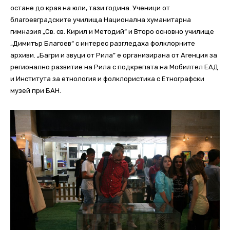
остане до края на юли, тази година. Ученици от
благоевградските училища Национална хуманитарна
гимназия „Св. св. Кирил и Методий“ и Второ основно училище
„Димитър Благоев“ с интерес разгледаха фолклорните
архиви. „Багри и звуци от Рила” е организирана от Агенция за
регионално развитие на Рила с подкрепата на Мобилтел ЕАД
и Института за етнология и фолклористика с Етнографски
музей при БАН.