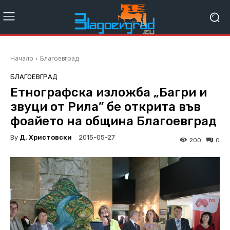
Начало
Благоевград
БЛАГОЕВГРАД
Етнографска изложба „Багри и
звуци от Рила” бе открита във
фоайето на община Благоевград
By
Д. Христовски
2015-05-27
200
0