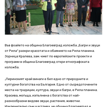
Във фоайето на община Благоевград изложба „Багри и звуци
от Рила” разкри красотата и обаянието на Рила планина.
Зорница Кралева, зам.-кмет по европейските проекти и
програми в община Благоевград откри етнографската
изложба.
„Пиринският край винаги е бил едно от природните и
културни богатства на България. Едно от съсредоточените
места на традиции, култура, звуци и багри, е Рила планина.
Красива, могъща, изпълнена с богатства от най-
разнообразни видове звуци, растения, животни.
Изключително съм щастлива, че община Благоевград е