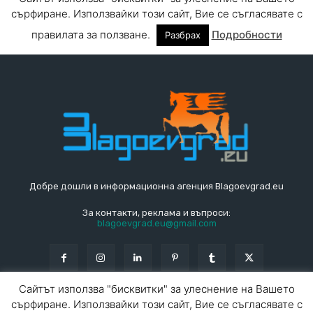
Добре дошли в информационна агенция Blagoevgrad.eu
За контакти, реклама и въпроси:
blagoevgrad.eu@gmail.com