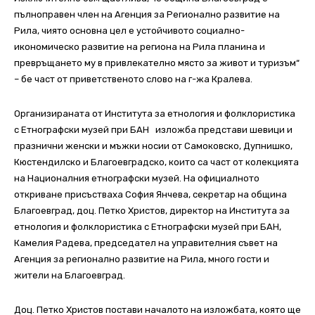
пълноправен член на Агенция за Регионално развитие на
Рила, чиято основна цел е устойчивото социално-
икономическо развитие на региона на Рила планина и
превръщането му в привлекателно място за живот и туризъм“
– бе част от приветственото слово на г-жа Кралева.
Организираната от Института за етнология и фолклористика
с Етнографски музей при БАН изложба представи шевици и
празнични женски и мъжки носии от Самоковско, Дупнишко,
Кюстендилско и Благоевградско, които са част от колекцията
на Националния етнографски музей. На официалното
откриване присъстваха София Янчева, секретар на община
Благоевград, доц. Петко Христов, директор на Института за
етнология и фолклористика с Етнографски музей при БАН,
Камелия Радева, председател на управителния съвет на
Агенция за регионално развитие на Рила, много гости и
жители на Благоевград.
Доц. Петко Христов постави началото на изложбата, която ще