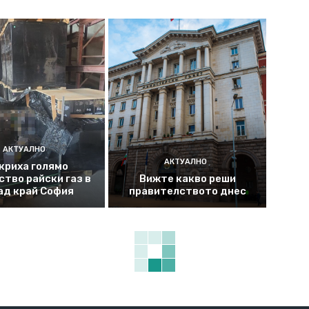
АКТУАЛНО
АКТУАЛНО
криха голямо
ство райски газ в
Вижте какво реши
ад край София
правителството днес