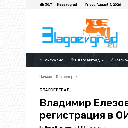
C
30.7
Blagoevgrad
Friday, August 7, 2026
Актуално
Благоевград
Регио
Начало
Благоевград
БЛАГОЕВГРАД
Владимир Елезов
регистрация в О
By
Екип Blagoevgrad.EU
2011-09-17