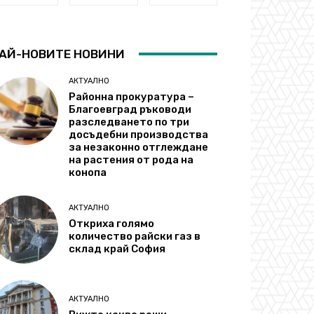
АЙ-НОВИТЕ НОВИНИ
АКТУАЛНО
Районна прокуратура –
Благоевград ръководи
разследването по три
досъдебни производства
за незаконно отглеждане
на растения от рода на
конопа
АКТУАЛНО
Откриха голямо
количество райски газ в
склад край София
АКТУАЛНО