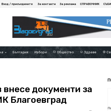
Вход / присъедините
За контакти
За реклама
СПРАВОЧНИК
СЪБ
на
България
Избори
Общество
Здраве
Св
П
 внесе документи за
ИК Благоевград
П