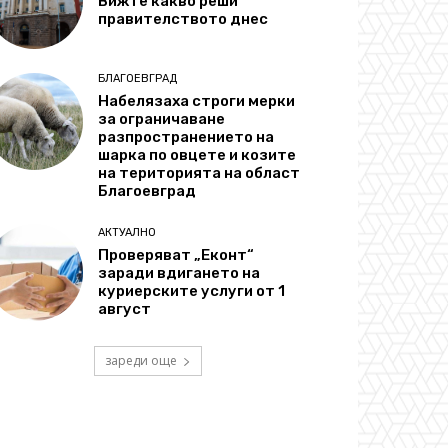
Вижте какво реши
правителството днес
БЛАГОЕВГРАД
Набелязаха строги мерки
за ограничаване
разпространението на
шарка по овцете и козите
на територията на област
Благоевград
АКТУАЛНО
Проверяват „Еконт“
заради вдигането на
куриерските услуги от 1
август
зареди още