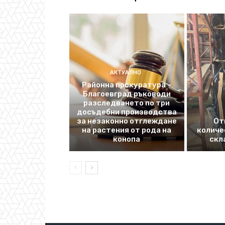
АКТУАЛНО
Районна прокуратура –
Благоевград ръководи
разследването по три
досъдебни производства
за незаконно отглеждане
От
на растения от рода на
количе
конопа
скл