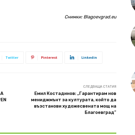
lagoevgrad.eu
Twitter
Pinterest
Linkedin
СЛЕДВАЩА СТАТИЯ
RA
Емил Костадинов: „Гарантирам нов
PEN
мениджмънт за културата, който да
възстанови художесвената мощ на
Благоевград”