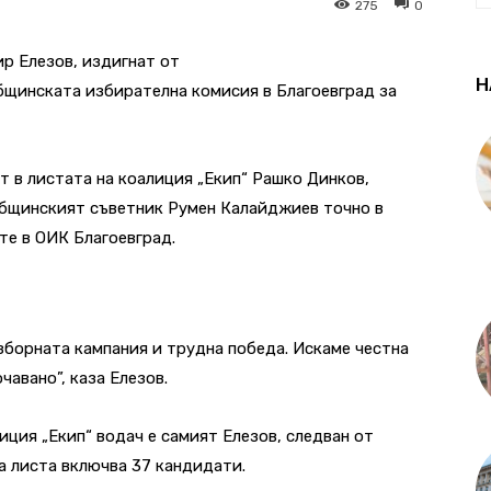
275
0
р Елезов, издигнат от
Н
бщинската избирателна комисия в Благоевград за
 в листата на коалиция „Екип“ Рашко Динков,
бщинският съветник Румен Калайджиев точно в
те в ОИК Благоевград.
зборната кампания и трудна победа. Искаме честна
чавано”, каза Елезов.
ция „Екип“ водач е самият Елезов, следван от
а листа включва 37 кандидати.