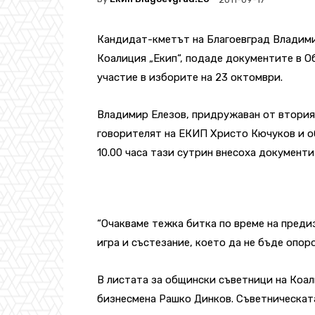
Кандидат-кметът на Благоевград Владими
Коалиция „Екип“, подаде документите в О
участие в изборите на 23 октомври.
Владимир Елезов, придружаван от вторият
говорителят на ЕКИП Христо Кючуков и о
10.00 часа тази сутрин внесоха документи
“Очакваме тежка битка по време на преди
игра и състезание, което да не бъде опоро
В листата за общински съветници на Коали
бизнесмена Рашко Динков. Съветническат