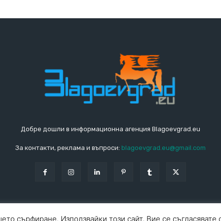
Добре дошли в информационна агенция Blagoevgrad.eu
За контакти, реклама и въпроси:
blagoevgrad.eu@gmail.com
ето сърфиране. Използвайки този сайт, Вие се съгласявате 