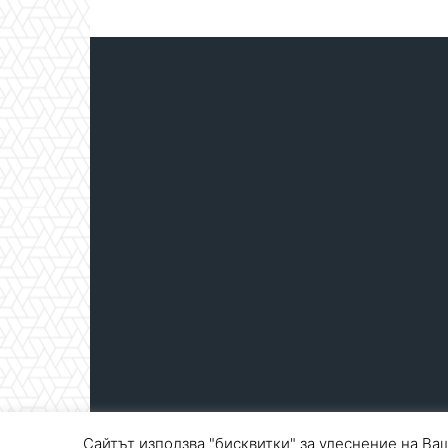
Сайтът използва "бисквитки" за улеснение на Ваш