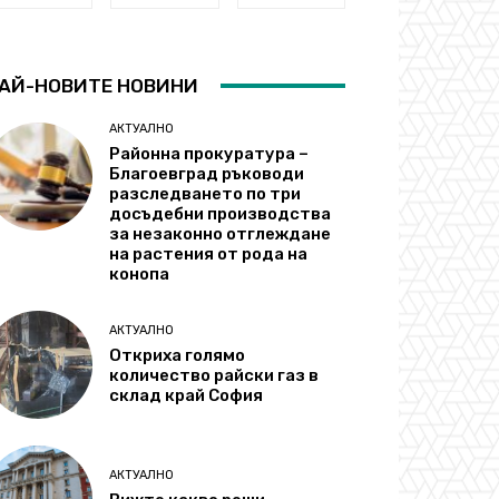
АЙ-НОВИТЕ НОВИНИ
АКТУАЛНО
Районна прокуратура –
Благоевград ръководи
разследването по три
досъдебни производства
за незаконно отглеждане
на растения от рода на
конопа
АКТУАЛНО
Откриха голямо
количество райски газ в
склад край София
АКТУАЛНО