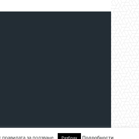
с правилата за ползване.
Подробности
Разбрах