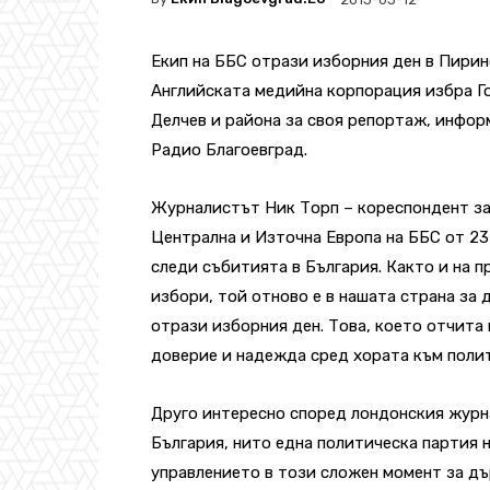
Екип на ББС отрази изборния ден в Пирин
Английската медийна корпорация избра Г
Делчев и района за своя репортаж, инфо
Радио Благоевград.
Журналистът Ник Торп – кореспондент з
Централна и Източна Европа на ББС от 23
следи събитията в България. Както и на 
избори, той отново е в нашата страна за 
отрази изборния ден. Това, което отчита
доверие и надежда сред хората към поли
Друго интересно според лондонския журна
България, нито една политическа партия н
управлението в този сложен момент за д