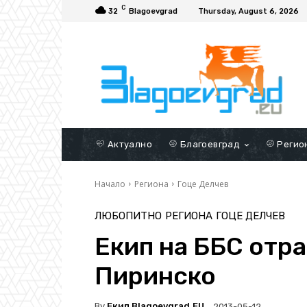
C
32
Blagoevgrad
Thursday, August 6, 2026
Актуално
Благоевград
Регио
Начало
Региона
Гоце Делчев
ЛЮБОПИТНО
РЕГИОНА
ГОЦЕ ДЕЛЧЕВ
Екип на ББС отра
Пиринско
By
Екип Blagoevgrad.EU
2013-05-12