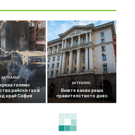
АКТУАЛНО
АКТУАЛНО
криха голямо
ство райски газ в
Вижте какво реши
ад край София
правителството днес