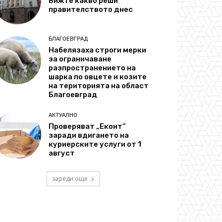
Вижте какво реши
правителството днес
БЛАГОЕВГРАД
Набелязаха строги мерки
за ограничаване
разпространението на
шарка по овцете и козите
на територията на област
Благоевград
АКТУАЛНО
Проверяват „Еконт“
заради вдигането на
куриерските услуги от 1
август
зареди още