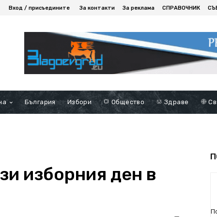
Вход / присъедините
За контакти
За реклама
СПРАВОЧНИК
СЪ
на
България
Избори
Общество
Здраве
Св
П
зи изборния ден в
П