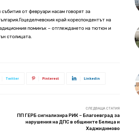
 събития от февруари насам говорят за
България.Гоцеделчевския край кореспондентът на
радиционния поминък – отглеждането на тютюн и
ън столицата.
Twitter
Pinterest
Linkedin
СЛЕДВАЩА СТАТИЯ
в
ПП ГЕРБ сигнализира РИК – Благоевград за
нарушения на ДПС в общините Белица и
Хаджидимово