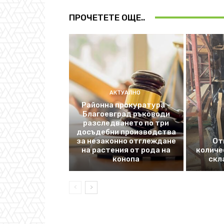
ПРОЧЕТЕТЕ ОЩЕ..
АКТУАЛНО
Районна прокуратура –
Благоевград ръководи
разследването по три
досъдебни производства
за незаконно отглеждане
От
на растения от рода на
количе
конопа
скл