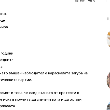
192
0
ско.
Н
оце
рмира
а
 години
предните
да
 като външен наблюдател е нарасналата загуба на
тическите партии.
лист е това, че след вълната от протести в
е иска в момента да спечели вота и да оглави
ържавата.