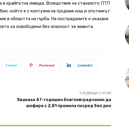
а в крайпътна ливада. Вследствие на станалото ПТП
бил, който е с контузия на гръдния кош и спътникът
тузия в областта на гърба. На пострадалите е оказана
ето са освободени без опасност за живота.
Twitter
Pinterest
Linkedin
СЛЕДВАЩА СТАТИЯ
з
Хванаха 47-годишен благоевградчанин да
шофира с 2,81 промила посред бял ден