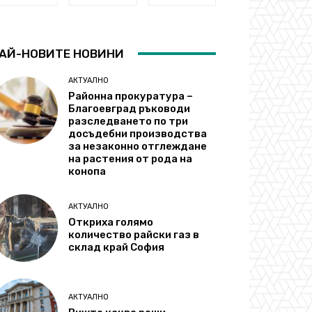
АЙ-НОВИТЕ НОВИНИ
АКТУАЛНО
Районна прокуратура –
Благоевград ръководи
разследването по три
досъдебни производства
за незаконно отглеждане
на растения от рода на
конопа
АКТУАЛНО
Откриха голямо
количество райски газ в
склад край София
АКТУАЛНО