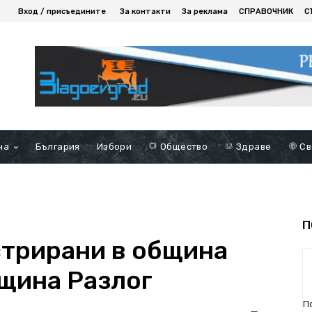
Вход / присъедините
За контакти
За реклама
СПРАВОЧНИК
С
на
България
Избори
Общество
Здраве
Св
П
стрирани в община
бщина Разлог
П