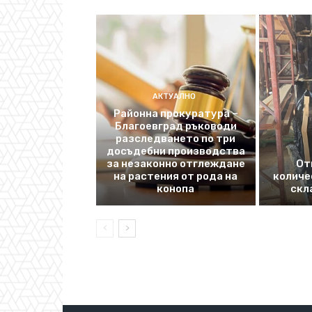
АКТУАЛНО
Районна прокуратура –
Благоевград ръководи
разследването по три
досъдебни производства
за незаконно отглеждане
От
на растения от рода на
количе
конопа
скл