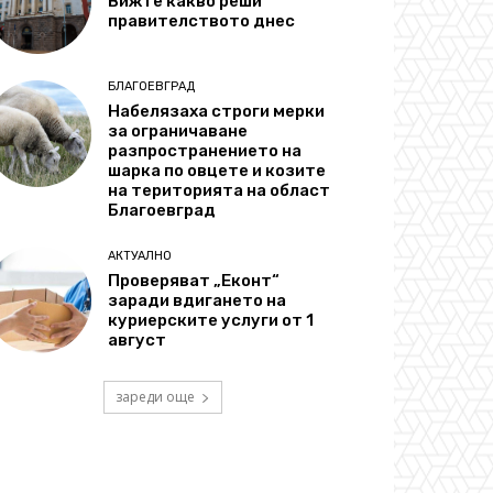
Вижте какво реши
правителството днес
БЛАГОЕВГРАД
Набелязаха строги мерки
за ограничаване
разпространението на
шарка по овцете и козите
на територията на област
Благоевград
АКТУАЛНО
Проверяват „Еконт“
заради вдигането на
куриерските услуги от 1
август
зареди още