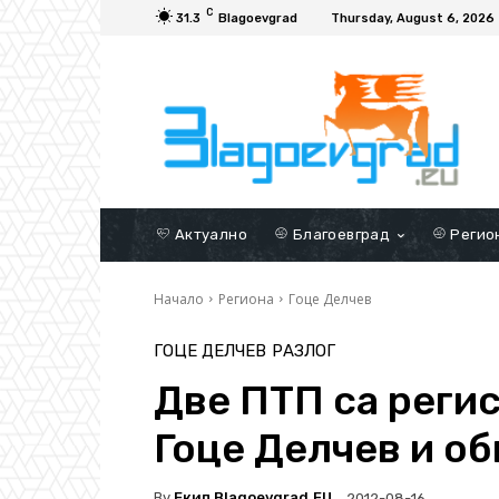
C
31.3
Blagoevgrad
Thursday, August 6, 2026
Актуално
Благоевград
Регио
Начало
Региона
Гоце Делчев
ГОЦЕ ДЕЛЧЕВ
РАЗЛОГ
Две ПТП са реги
Гоце Делчев и о
By
Екип Blagoevgrad.EU
2012-08-16