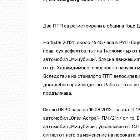
Две ПТП са регистрирани в община Гоце Д
На 15.08.2012г. около 16:45 часа в РУП-Го
прав, сух асфалтов път на 1 километър от
автомобил „Мицубиши”, блъска движещият 
от гр. Хаджидимово, след което напуска м
Вследствие на станалото ПТП велосипедис
досъдебно производство. Работата по ус
продължава.
Около 08:30 часа на 15.08.2012г. на път II-1
автомобил „Опел Астра”- П.Ч./21г./ от гр
автомобил „Мицубиши”, управляван от С.П./
сигнал от него за изменение на посоката, 