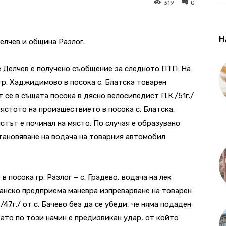
319
0
Н
елчев и община Разлог.
це Делчев е получено съобщение за следното ПТП: На
 гр. Хаджидимово в посока с. Блатска товарен
се в същата посока в дясно велосипедист П.К./51г./
ястото на произшествието в посока с. Блатска.
тът е починал на място. По случая е образувано
тановяване на водача на товарния автомобил
9 в посока гр. Разлог – с. Градево, водача на лек
. Банско предприема маневра изпреварване на товарен
47г./ от с. Бачево без да се убеди, че няма подаден
като по този начин е предизвикан удар, от който