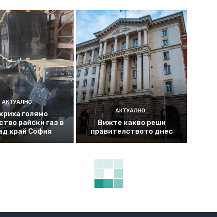
АКТУАЛНО
АКТУАЛНО
криха голямо
ство райски газ в
Вижте какво реши
ад край София
правителството днес