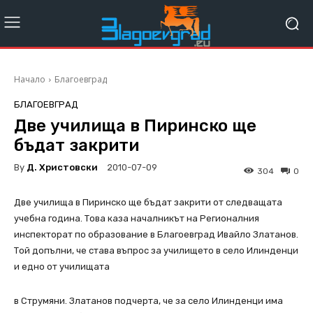
Начало
Благоевград
БЛАГОЕВГРАД
Две училища в Пиринско ще
бъдат закрити
By
Д. Христовски
2010-07-09
304
0
Две училища в Пиринско ще бъдат закрити от следващата
учебна година. Това каза началникът на Регионалния
инспекторат по образование в Благоевград Ивайло Златанов.
Той допълни, че става въпрос за училището в село Илинденци
и едно от училищата
в Струмяни. Златанов подчерта, че за село Илинденци има