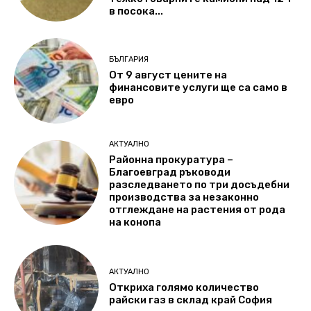
в посока...
БЪЛГАРИЯ
От 9 август цените на
финансовите услуги ще са само в
евро
АКТУАЛНО
Районна прокуратура –
Благоевград ръководи
разследването по три досъдебни
производства за незаконно
отглеждане на растения от рода
на конопа
АКТУАЛНО
Откриха голямо количество
райски газ в склад край София