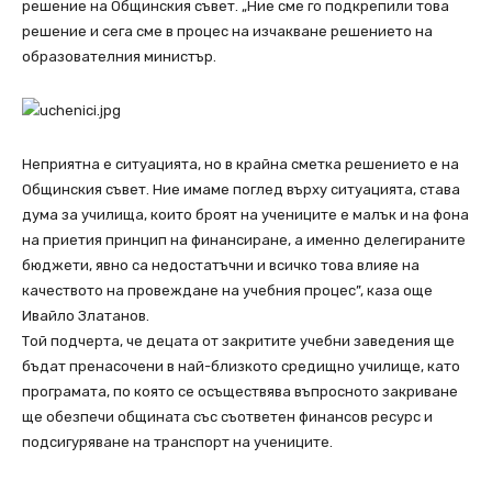
решение на Общинския съвет. „Ние сме го подкрепили това
решение и сега сме в процес на изчакване решението на
образователния министър.
Неприятна е ситуацията, но в крайна сметка решението е на
Общинския съвет. Ние имаме поглед върху ситуацията, става
дума за училища, които броят на учениците е малък и на фона
на приетия принцип на финансиране, а именно делегираните
бюджети, явно са недостатъчни и всичко това влияе на
качеството на провеждане на учебния процес”, каза още
Ивайло Златанов.
Той подчерта, че децата от закритите учебни заведения ще
бъдат пренасочени в най-близкото средищно училище, като
програмата, по която се осъществява въпросното закриване
ще обезпечи общината със съответен финансов ресурс и
подсигуряване на транспорт на учениците.