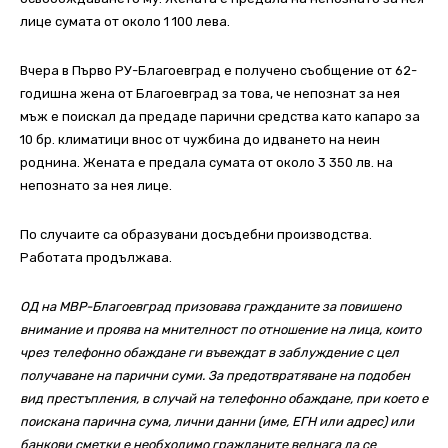
лице сумата от около 1 100 лева.
Вчера в Първо РУ-Благоевград е получено съобщение от 62-
годишна жена от Благоевград за това, че непознат за нея
мъж е поискал да предаде парични средства като капаро за
10 бр. климатици внос от чужбина до идването на неин
роднина. Жената е предала сумата от около 3 350 лв. на
непознато за нея лице.
По случаите са образувани досъдебни производства.
Работата продължава.
ОД на МВР-Благоевград призовава гражданите за повишено
внимание и проява на мнителност по отношение на лица, които
чрез телефонно обаждане ги въвеждат в заблуждение с цел
получаване на парични суми. За предотвратяване на подобен
вид престъпления, в случай на телефонно обаждане, при което е
поискана парична сума, лични данни (име, ЕГН или адрес) или
банкови сметки е необходимо гражданите веднага да се