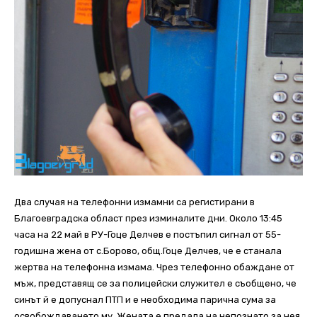
Два случая на телефонни измамни са регистирани в
Благоевградска област през изминалите дни. Около 13:45
часа на 22 май в РУ-Гоце Делчев е постъпил сигнал от 55-
годишна жена от с.Борово, общ.Гоце Делчев, че e станала
жертва на телефонна измама. Чрез телефонно обаждане от
мъж, представящ се за полицейски служител е съобщено, че
синът й е допуснал ПТП и е необходима парична сума за
освобождаването му. Жената е предала на непознато за нея