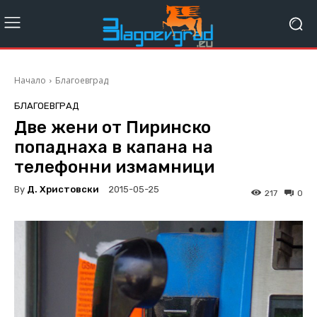
Начало
Благоевград
БЛАГОЕВГРАД
Две жени от Пиринско
попаднаха в капана на
телефонни измамници
By
Д. Христовски
2015-05-25
217
0