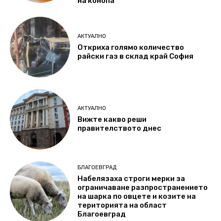
на конопа
АКТУАЛНО
Откриха голямо количество
райски газ в склад край София
АКТУАЛНО
Вижте какво реши
правителството днес
БЛАГОЕВГРАД
Набелязаха строги мерки за
ограничаване разпространението
на шарка по овцете и козите на
територията на област
Благоевград