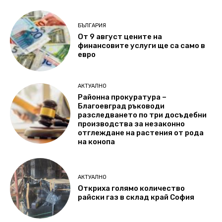
БЪЛГАРИЯ
От 9 август цените на
финансовите услуги ще са само в
евро
АКТУАЛНО
Районна прокуратура –
Благоевград ръководи
разследването по три досъдебни
производства за незаконно
отглеждане на растения от рода
на конопа
АКТУАЛНО
Откриха голямо количество
райски газ в склад край София