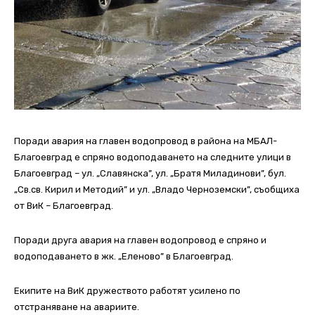
Поради авария на главен водопровод в района на МБАЛ-
Благоевград е спряно водоподаването на следните улици в
Благоевград – ул. „Славянска”, ул. „Братя Миладинови”, бул.
„Св.св. Кирил и Методий” и ул. „Владо Черноземски”, съобщиха
от ВиК – Благоевград.
Поради друга авария на главен водопровод е спряно и
водоподаването в жк. „Еленово” в Благоевград.
Екипите на ВиК дружеството работят усилено по
отстраняване на авариите.