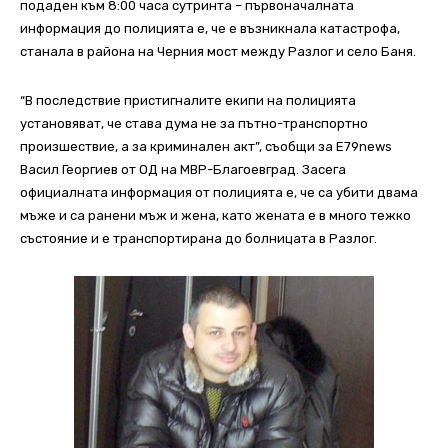
подаден към 8:00 часа сутринта – първоначалната
информация до полицията е, че е възникнала катастрофа,
станала в района на Черния мост между Разлог и село Баня.
“В последствие пристигналите екипи на полицията
установяват, че става дума не за пътно-транспортно
произшествие, а за криминален акт”, съобщи за E79news
Васил Георгиев от ОД на МВР-Благоевград. Засега
официалната информация от полицията е, че са убити двама
мъже и са ранени мъж и жена, като жената е в много тежко
състояние и е транспортирана до болницата в Разлог.