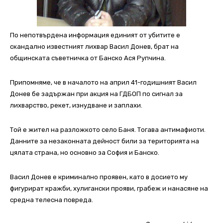
По непотвърдена информация единият от убитите е
скандално известният лихвар Васил Донев, брат на
общинската съветничка от Банско Ася Рупчина.
Припомняме, че в началото на април 41-годишният Васил
Донев бе задържан при акция на ГДБОП по сигнал за
лихварство, рекет, изнудване и заплахи.
Той е жител на разложкото село Баня. Тогава антимафиоти.
Данните за незаконната дейност били за територията на
цялата страна, но основно за София и Банско.
Васил Донев е криминално проявен, като в досието му
фигурират кражби, хулигански прояви, грабеж и нанасяне на
средна телесна повреда.