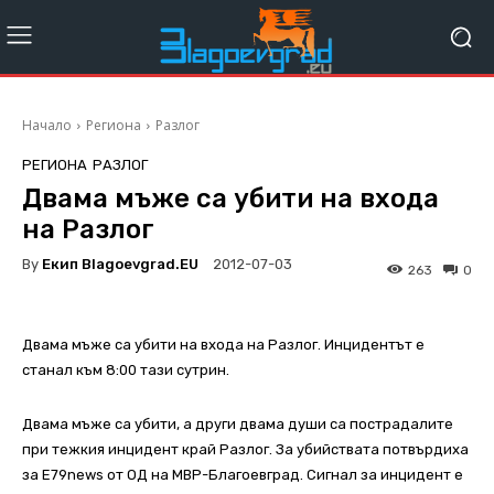
Начало
Региона
Разлог
РЕГИОНА
РАЗЛОГ
Двама мъже са убити на входа
на Разлог
By
Екип Blagoevgrad.EU
2012-07-03
263
0
Двама мъже са убити на входа на Разлог. Инцидентът е
станал към 8:00 тази сутрин.
Двама мъже са убити, а други двама души са пострадалите
при тежкия инцидент край Разлог. За убийствата потвърдиха
за E79news от ОД на МВР-Благоевград. Сигнал за инцидент е