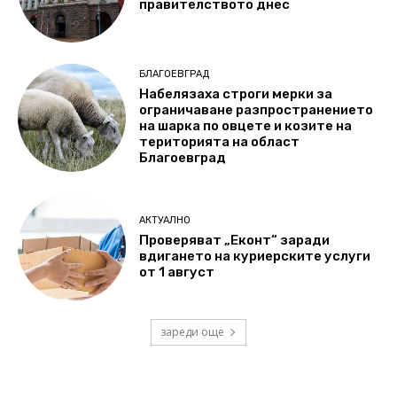
правителството днес
БЛАГОЕВГРАД
Набелязаха строги мерки за
ограничаване разпространението
на шарка по овцете и козите на
територията на област
Благоевград
АКТУАЛНО
Проверяват „Еконт“ заради
вдигането на куриерските услуги
от 1 август
зареди още