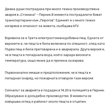
Двама души пострадаха при много тежка производствена
авария в „Стомана“ – Перник.В момента пострадалите биват
транспортирани към „Пирогов“. Единият е с много тежко
изгаряне и опасност за живота, съобщава bTV.
Взривила се е Трета електростоманодобивна пещ. Едната от
версиите е, че пещта е била включена по спешност, след като
Първа пещ е била претоварена и е аварирала. Друга версия е,
че в пещта е попаднала вода, която заради високата
температура, също може да е причина за взрива.
Първоначално имаше и предположения, че в пещта е
попаднал снаряд, но пожарната отхвърли тази версия.
Сигналът за аварията е подаден в 14:20 в полицията в Перник.
Образувано е досъдебно производство. В момента се
извършва оглед и районът около пещта е отцепен.