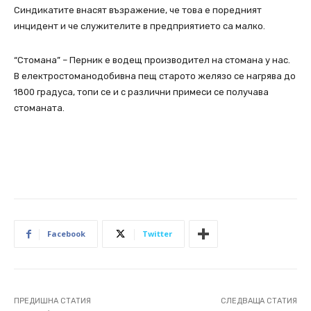
Синдикатите внасят възражение, че това е поредният
инцидент и че служителите в предприятието са малко.
“Стомана” – Перник е водещ производител на стомана у нас.
В електростоманодобивна пещ старото желязо се нагрява до
1800 градуса, топи се и с различни примеси се получава
стоманата.
Facebook
Twitter
ПРЕДИШНА СТАТИЯ
СЛЕДВАЩА СТАТИЯ