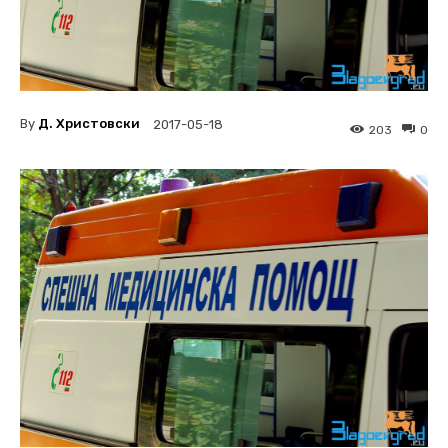
By
Д. Христовски
2017-05-18
203
0