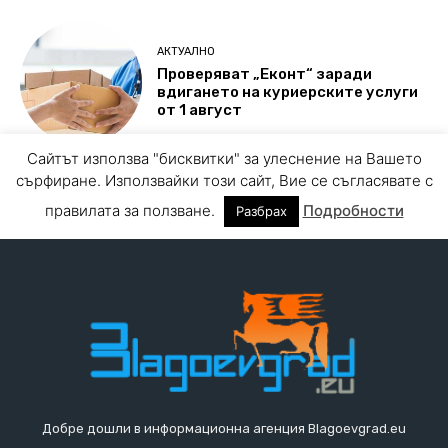
Добре дошли в информационна агенция Blagoevgrad.eu