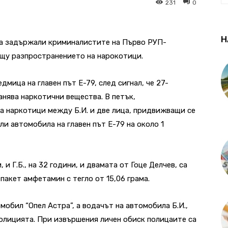
231
0
Н
са задържали криминалистите на Първо РУП-
ещу разпространението на нарокотици.
дмица на главен път Е-79, след сигнал, че 27-
анява наркотични вещества. В петък,
а наркотици между Б.И. и две лица, придвижващи се
ли автомобила на главен път Е-79 на около 1
 и Г.Б., на 32 години, и двамата от Гоце Делчев, са
пакет амфетамин с тегло от 15,06 грама.
мобил “Опел Астра”, а водачът на автомобила Б.И.,
полицията. При извършения личен обиск полицаите са