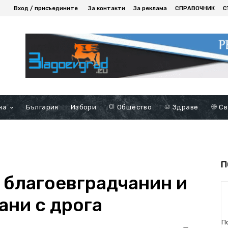
Вход / присъедините
За контакти
За реклама
СПРАВОЧНИК
С
на
България
Избори
Общество
Здраве
Св
П
 благоевградчанин и
ани с дрога
П