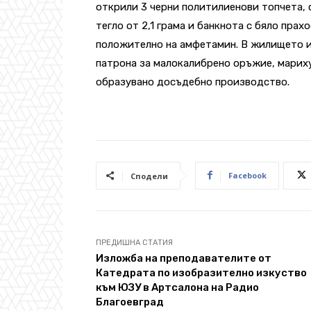
открили 3 черни политилиенови топчета,
тегло от 2,1 грама и банкнота с бяло прах
положително на амфетамин. В жилището и 
патрона за малокалибрено оръжие, марихуа
образувано досъдебно производство.
Facebook
Сподели
ПРЕДИШНА СТАТИЯ
Изложба на преподавателите от
Катедрата по изобразително изкуство
към ЮЗУ в Артсалона на Радио
Благоевград