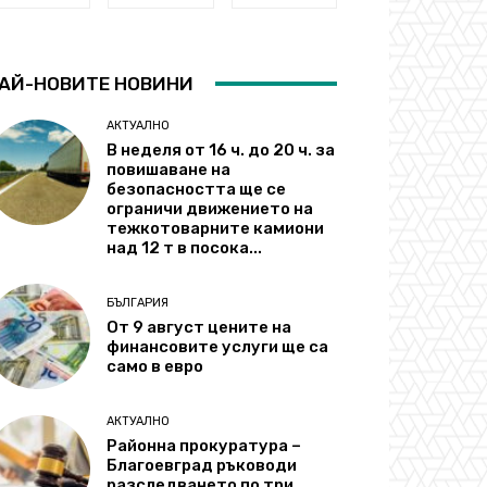
АЙ-НОВИТЕ НОВИНИ
АКТУАЛНО
В неделя от 16 ч. до 20 ч. за
повишаване на
безопасността ще се
ограничи движението на
тежкотоварните камиони
над 12 т в посока...
БЪЛГАРИЯ
От 9 август цените на
финансовите услуги ще са
само в евро
АКТУАЛНО
Районна прокуратура –
Благоевград ръководи
разследването по три