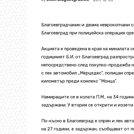
Благоевградчанин и двама неврокопчани 
Благоевград при полицейска операция ср
Акцията е проведена в края на миналата се
годишният Б.И. от Благоевград разпростр
непосредствено след покупко-продажба н
с лек автомобил „Мерцедес”, полицаи спре
километър преди комлекс “Монца”.
Намиращите се в колата П.М., на 34 години,
задържани. У втория се открити и иззети 
По-късно в Благоевград е спрян и лек авто
на 27 години, е задържан, съобщават от 