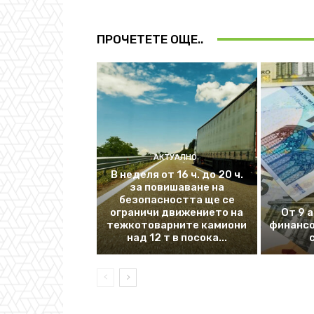
ПРОЧЕТЕТЕ ОЩЕ..
АКТУАЛНО
В неделя от 16 ч. до 20 ч.
за повишаване на
безопасността ще се
ограничи движението на
От 9 
тежкотоварните камиони
финансо
над 12 т в посока...