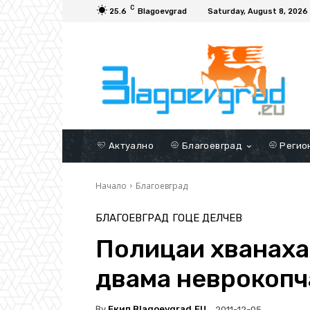
C
25.6
Blagoevgrad
Saturday, August 8, 2026
Актуално
Благоевград
Регио
Начало
Благоевград
БЛАГОЕВГРАД
ГОЦЕ ДЕЛЧЕВ
Полицаи хванаха
двама неврокопч
By
Екип Blagoevgrad.EU
2011-12-05