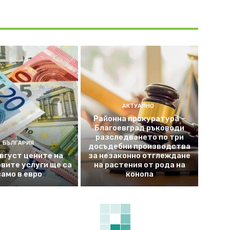
АКТУАЛНО
Районна прокуратура –
Благоевград ръководи
разследването по три
БЪЛГАРИЯ
досъдебни производства
август цените на
за незаконно отглеждане
вите услуги ще са
на растения от рода на
само в евро
конопа