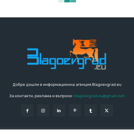
Добре дошли в информационна агенция Blagoevgrad.eu
За контакти, реклама и въпроси:
blagoevgrad.eu@gmail.com