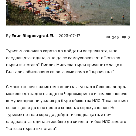
By
Екип Blagoevgrad.EU
2023-07-17
245
0
Туризъм означава хората да дойдат и следващата, и по-
следващата година, а не да се самоуспокояват с “като за
първи път става”. Емилия Милчева търси причините защо в
България обикновено си оставаме само с “първия път”.
С малко повече късмет метеоритът, тупнал в Северозапада,
можеше да падне някъде по Черноморието и с малко повече
комуникационни усилия да бъде обявен за НЛО. Така летният
сезон щеше да е не просто спасен, а свръхуспешен. Но
туризмът е тези хора да дойдат и следващата, и по-
следващата година, и изобщо да си идват и без НЛО, вместо
“като за първи път става”.