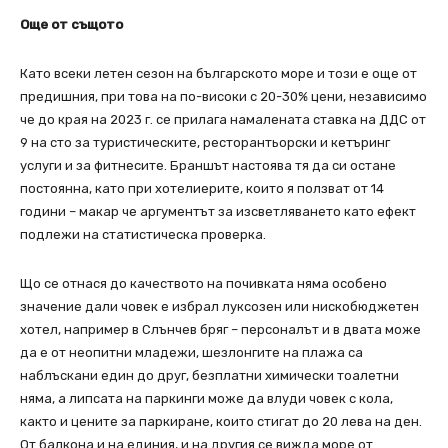
Още от същото
Като всеки летен сезон на българското море и този е още от
предишния, при това на по-високи с 20-30% цени, независимо
че до края на 2023 г. се прилага намалената ставка на ДДС от
9 на сто за туристическите, ресторантьорски и кетъринг
услуги и за фитнесите. Браншът настоява тя да си остане
постоянна, като при хотелиерите, които я ползват от 14
години – макар че аргументът за изсветляването като ефект
подлежи на статистическа проверка.
Що се отнася до качеството на почивката няма особено
значение дали човек е избрал луксозен или нискобюджетен
хотел, например в Слънчев бряг – персоналът и в двата може
да е от неопитни младежи, шезлонгите на плажа са
наблъскани един до друг, безплатни химически тоалетни
няма, а липсата на паркинги може да влуди човек с кола,
както и цените за паркиране, които стигат до 20 лева на ден.
От балкона и на единия, и на другия се вижда море от