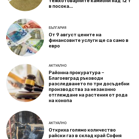
тежкотоварните камиони над 12 т
в посока...
БЪЛГАРИЯ
От 9 август цените на
финансовите услуги ще са само в
евро
АКТУАЛНО
Районна прокуратура –
Благоевград ръководи
разследването по три досъдебни
производства за незаконно
отглеждане на растения от рода
на конопа
АКТУАЛНО
Откриха голямо количество
райски газ в склад край София