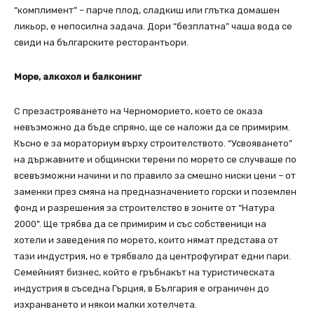
“комплимент” – парче плод, сладкиш или глътка домашен
ликьор, е непосилна задача. Дори “безплатна” чаша вода се
свиди на българските ресторантьори.
Море, алкохол и балконинг
С презастрояването на Черноморието, което се оказа
невъзможно да бъде спряно, ще се наложи да се примирим.
Късно е за мораториум върху строителството. “Усвояването”
на държавните и общински терени по морето се случваше по
всевъзможни начини и по правило за смешно ниски цени – от
заменки през смяна на предназначението горски и поземлен
фонд и разрешения за строителство в зоните от “Натура
2000”. Ще трябва да се примирим и със собственици на
хотели и заведения по морето, които нямат представа от
тази индустрия, но е трябвало да центрофугират едни пари.
Семейният бизнес, който е гръбнакът на туристическата
индустрия в съседна Гърция, в България е ограничен до
изхранването и някои малки хотелчета.