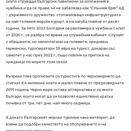
скъпо струващи български павилиони за изложения в
чужбина и да се прави, че не забелязва как “Слънчев бряг” АД
– държавното дружество, стопанисващо инфраструктурата
на най-големия морски курорт, е на загуба повече от десет
години. За лято 2023 България се рекламира в чужбина с клип
от 2020 г., се разбра по време на служебния кабинет. Случаят
с обещаните, но неизплатени на големите, предимно
германски, туроператори 35 евро на турист, докаран със
самолет у нас през 2022 г., също повлия за притока на
чужденци по морето този сезон.
Въпреки това прогнозите са туристите по Черноморието да
стигнат 4,6 милиона, което е малко повече от предковидната
2019 година. Черно море остава алтернатива и за много
българи, които могат да си позволят единствено кратка
почивка от три, пет дни, най-много седмица.
А докато българският морски туризъм чака метеорит, да
вземе да подобри качеството на обслужването и на
предлаганите продукти.