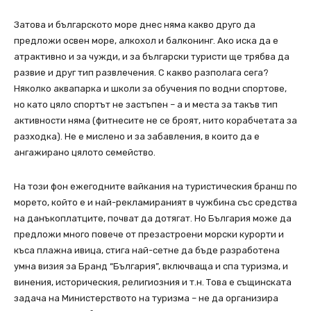
Затова и българското море днес няма какво друго да
предложи освен море, алкохол и балконинг. Ако иска да е
атрактивно и за чужди, и за български туристи ще трябва да
развие и друг тип развлечения. С какво разполага сега?
Няколко аквапарка и школи за обучения по водни спортове,
но като цяло спортът не застъпен – а и места за такъв тип
активности няма (фитнесите не се броят, нито корабчетата за
разходка). Не е мислено и за забавления, в които да е
ангажирано цялото семейство.
На този фон ежегодните вайкания на туристическия бранш по
морето, който е и най-рекламираният в чужбина със средства
на данъкоплатците, почват да дотягат. Но България може да
предложи много повече от презастроени морски курорти и
къса плажна ивица, стига най-сетне да бъде разработена
умна визия за Бранд “България”, включваща и спа туризма, и
винения, историческия, религиозния и т.н. Това е същинската
задача на Министерството на туризма – не да организира