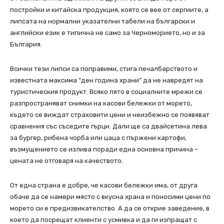
постройки и китайска продукция, която се вее от сергиите, а
липсата на нормални указателни табели на български и
английски език е типична не само за Черноморието, но и за
България.
Всички тези липси са поправими, стига печалбарството и
известната максима “ден година храни” да не навредят на
туристическия продукт. Всяко лято в социалните мрежи се
разпространяват снимки на касови бележки от морето,
където се виждат страховити цени и неизбежно се появяват
сравнения със съседите гърци. Дали ще са двайсетина лева
за бургер, рибена чорба или цаца с пържени картофи,
възмущението се излива поради една основна причина –
цената не отговаря на качеството.
От една страна е добре, че касови бележки има, от друга
обаче да се намери място с вкусна храна и поносими цени по
морето си е предизвикателство. А да се открие заведение, в
което да посрещат клиенти с усмивка и да ги изпращат с