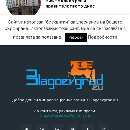
Добре дошли в информационна агенция Blagoevgrad.eu
За контакти, реклама и въпроси:
blagoevgrad.eu@gmail.com