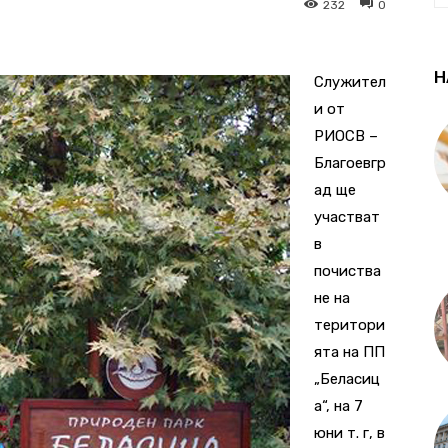
232
0
Н
Служител
и от
РИОСВ –
Благоевгр
ад ще
участват
в
почиства
не на
територи
ята на ПП
„Беласиц
а“, на 7
юни т. г, в