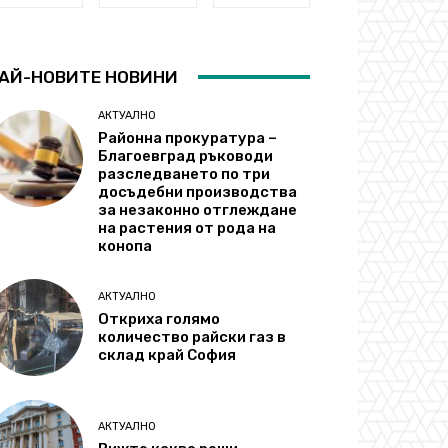
АЙ-НОВИТЕ НОВИНИ
АКТУАЛНО
Районна прокуратура –
Благоевград ръководи
разследването по три
досъдебни производства
за незаконно отглеждане
на растения от рода на
конопа
АКТУАЛНО
Откриха голямо
количество райски газ в
склад край София
АКТУАЛНО