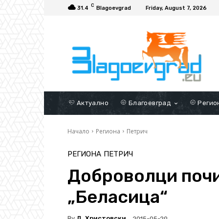
C
31.4
Blagoevgrad
Friday, August 7, 2026
Актуално
Благоевград
Регио
Начало
Региона
Петрич
РЕГИОНА
ПЕТРИЧ
Доброволци почи
„Беласица“
By
Д. Христовски
2015-05-29