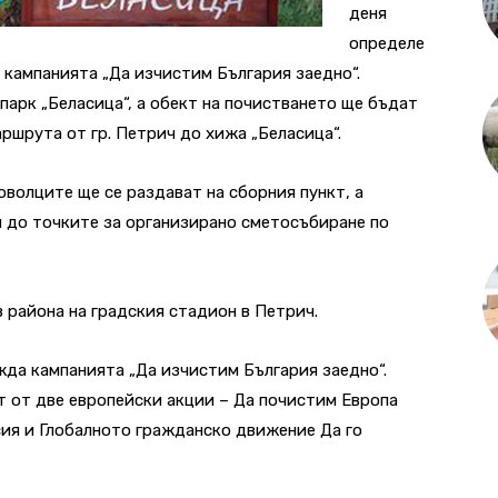
деня
определе
 кампанията „Да изчистим България заедно“.
парк „Беласица“, а обект на почистването ще бъдат
ршрута от гр. Петрич до хижа „Беласица“.
оволците ще се раздават на сборния пункт, а
 до точките за организирано сметосъбиране по
в района на градския стадион в Петрич.
ежда кампанията „Да изчистим България заедно“.
т от две европейски акции – Да почистим Европа
исия и Глобалното гражданско движение Да го