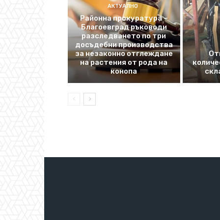
АКТУАЛНО
Районна прокуратура –
Благоевград ръководи
разследването по три
досъдебни производства
за незаконно отглеждане
От
на растения от рода на
количе
конопа
скл