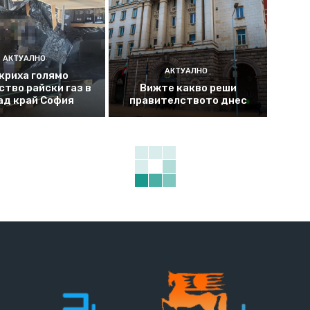
АКТУАЛНО
АКТУАЛНО
криха голямо
ство райски газ в
Вижте какво реши
ад край София
правителството днес