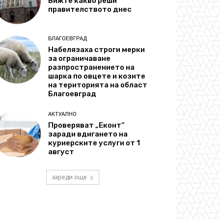
Вижте какво реши
правителството днес
БЛАГОЕВГРАД
Набелязаха строги мерки
за ограничаване
разпространението на
шарка по овцете и козите
на територията на област
Благоевград
АКТУАЛНО
Проверяват „Еконт“
заради вдигането на
куриерските услуги от 1
август
зареди още