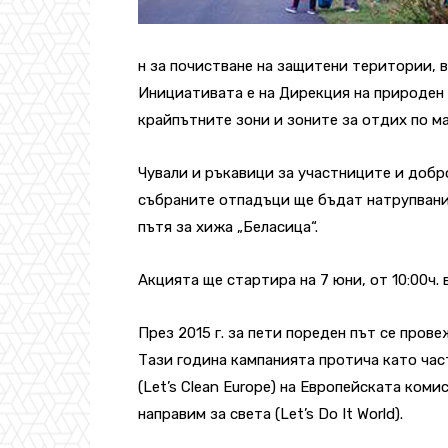
н за почистване на защитени територии, в
Инициативата е на Дирекция на природен 
крайпътните зони и зоните за отдих по ма
Чували и ръкавици за участниците и добр
събраните отпадъци ще бъдат натрупвани
пътя за хижа „Беласица“.
Акцията ще стартира на 7 юни, от 10:00ч. 
През 2015 г. за пети пореден път се пров
Тази година кампанията протича като час
(Let’s Clean Europe) на Европейската ком
направим за света (Let’s Do It World).