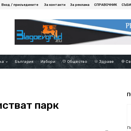
Вход / присъедините
За контакти
За реклама
СПРАВОЧНИК
СЪБИ
на
България
Избори
Общество
Здраве
Св
П
стват парк
П