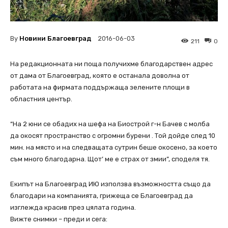
By
Новини Благоевград
2016-06-03
211
0
На редакционната ни поща получихме благодарствен адрес
от дама от Благоевград, която е останала доволна от
работата на фирмата поддържаща зелените площи в
областния център.
“На 2 юни се обадих на шефа на Биострой г-н Бачев с молба
да окосят пространство с огромни бурени . Той дойде след 10
мин. на място и на следващата сутрин беше окосено, за което
съм много благодарна. Щот’ ме е страх от змии”, споделя тя.
Екипът на Благоевград ИЮ използва възможността също да
благодари на компанията, грижеща се Благоевград да
изглежда красив през цялата година.
Вижте снимки – преди и сега: