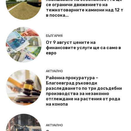
се ограничи движението на
тежкотоварните камиони над 12 т
в посока...
БЪЛГАРИЯ
От 9 август цените на
финансовите услуги ще са само в
евро
АКТУАЛНО
Районна прокуратура –
Благоевград ръководи
разследването по три досъдебни
производства за незаконно
отглеждане на растения от рода
на конопа
АКТУАЛНО