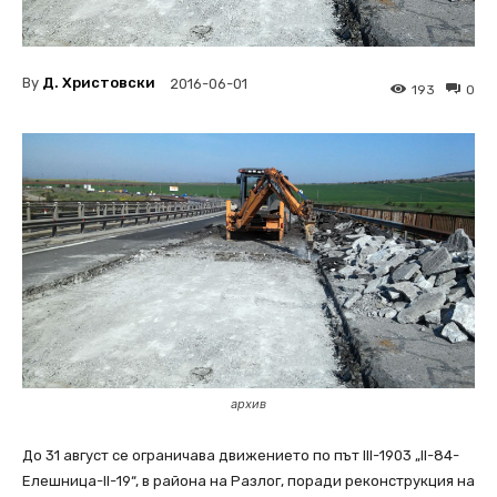
By
Д. Христовски
2016-06-01
193
0
архив
До 31 август се ограничава движението по път III-1903 „II-84-
Елешница-II-19“, в района на Разлог, поради реконструкция на