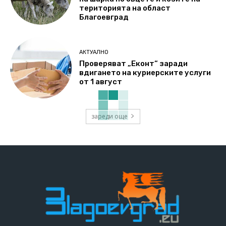
територията на област
Благоевград
АКТУАЛНО
Проверяват „Еконт“ заради
вдигането на куриерските услуги
от 1 август
зареди още