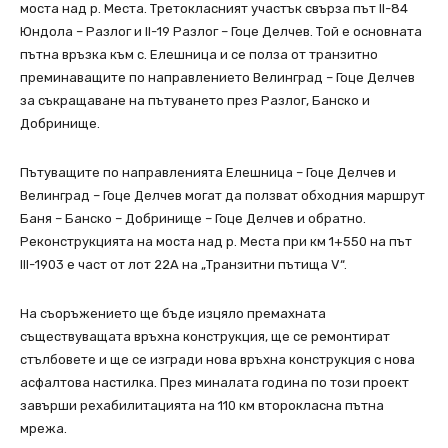
моста над р. Места. Третокласният участък свърза път II-84
Юндола – Разлог и II-19 Разлог – Гоце Делчев. Той е основната
пътна връзка към с. Елешница и се полза от транзитно
преминаващите по направлението Велинград – Гоце Делчев
за съкращаване на пътуването през Разлог, Банско и
Добринище.
Пътуващите по направленията Елешница – Гоце Делчев и
Велинград – Гоце Делчев могат да ползват обходния маршрут
Баня – Банско – Добринище – Гоце Делчев и обратно.
Реконструкцията на моста над р. Места при км 1+550 на път
III-1903 е част от лот 22А на „Транзитни пътища V“.
На съоръжението ще бъде изцяло премахната
съществуващата връхна конструкция, ще се ремонтират
стълбовете и ще се изгради нова връхна конструкция с нова
асфалтова настилка. През миналата година по този проект
завърши рехабилитацията на 110 км второкласна пътна
мрежа.