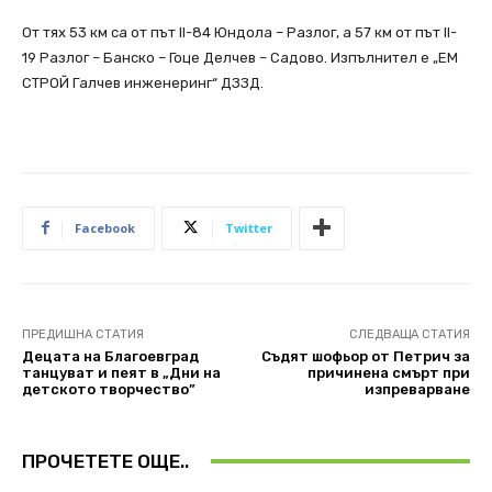
От тях 53 км са от път II-84 Юндола – Разлог, а 57 км от път II-
19 Разлог – Банско – Гоце Делчев – Садово. Изпълнител е „ЕМ
СТРОЙ Галчев инженеринг“ ДЗЗД.
Facebook
Twitter
ПРЕДИШНА СТАТИЯ
СЛЕДВАЩА СТАТИЯ
Децата на Благоевград
Съдят шофьор от Петрич за
танцуват и пеят в „Дни на
причинена смърт при
детското творчество”
изпреварване
ПРОЧЕТЕТЕ ОЩЕ..