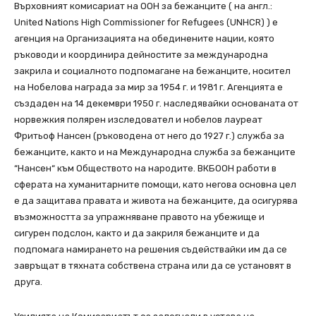
Върховният комисариат на ООН за бежанците ( на англ.:
United Nations High Commissioner for Refugees (UNHCR) ) е
агенция на Организацията на обединените нации, която
ръководи и координира дейностите за международна
закрила и социалното подпомагане на бежанците, носител
на Нобелова награда за мир за 1954 г. и 1981 г. Агенцията е
създаден на 14 декември 1950 г. наследявайки основаната от
норвежкия полярен изследовател и нобелов лауреат
Фритьоф Нансен (ръководена от него до 1927 г.) служба за
бежанците, както и на Международна служба за бежанците
“Нансен“ към Обществото на народите. ВКБООН работи в
сферата на хуманитарните помощи, като негова основна цел
е да защитава правата и живота на бежанците, да осигурява
възможността за упражняване правото на убежище и
сигурен подслон, както и да закриля бежанците и да
подпомага намирането на решения съдействайки им да се
завръщат в тяхната собствена страна или да се установят в
друга.