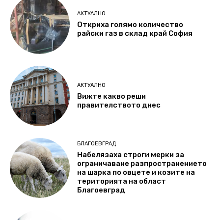
АКТУАЛНО
Откриха голямо количество
райски газ в склад край София
АКТУАЛНО
Вижте какво реши
правителството днес
БЛАГОЕВГРАД
Набелязаха строги мерки за
ограничаване разпространението
на шарка по овцете и козите на
територията на област
Благоевград