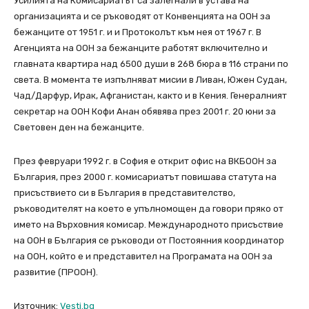
Усилията на Комисариатът са залегнали в устава на
организацията и се ръководят от Конвенцията на ООН за
бежанците от 1951 г. и и Протоколът към нея от 1967 г. В
Агенцията на ООН за бежанците работят включително и
главната квартира над 6500 души в 268 бюра в 116 страни по
света. В момента те изпълняват мисии в Ливан, Южен Судан,
Чад/Дарфур, Ирак, Афганистан, както и в Кения. Генералният
секретар на ООН Кофи Анан обявява през 2001 г. 20 юни за
Световен ден на бежанците.
През февруари 1992 г. в София е открит офис на ВКБООН за
България, през 2000 г. комисариатът повишава статута на
присъствието си в България в представителство,
ръководителят на което е упълномощен да говори пряко от
името на Върховния комисар. Международното присъствие
на ООН в България се ръководи от Постоянния координатор
на ООН, който е и представител на Програмата на ООН за
развитие (ПРООН).
Източник:
Vesti.bg