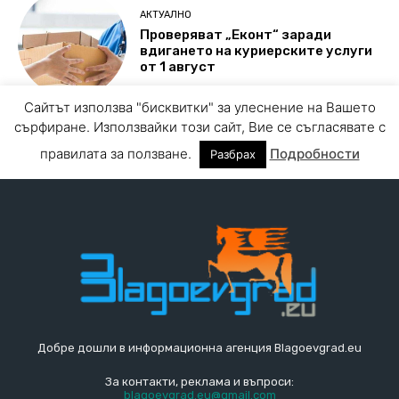
Добре дошли в информационна агенция Blagoevgrad.eu
За контакти, реклама и въпроси:
blagoevgrad.eu@gmail.com