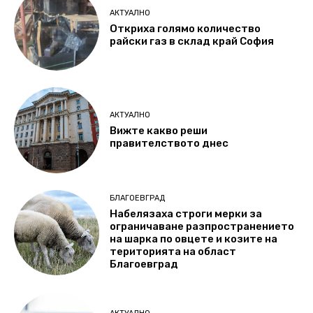
АКТУАЛНО
Откриха голямо количество
райски газ в склад край София
АКТУАЛНО
Вижте какво реши
правителството днес
БЛАГОЕВГРАД
Набелязаха строги мерки за
ограничаване разпространението
на шарка по овцете и козите на
територията на област
Благоевград